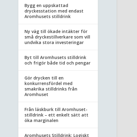
Bygg en uppskattad
dryckesstation med endast
Aromhusets stilldrink
Ny väg till ökade intäkter för
små dryckestillverkare som vill
undvika stora investeringar
Byt till Aromhusets stilldrink
och frigör både tid och pengar
Gör drycken till en
konkurrensfördel med
smakrika stilldrinks från
Aromhuset
Från läskburk till Aromhuset-
stilldrink – ett enkelt sätt att
öka marginalen
Aromhusets Stilldrink: Logiskt