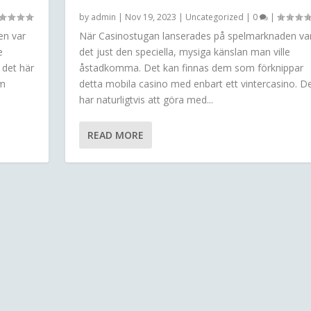
by
admin
|
Nov 19, 2023
|
Uncategorized
|
0
|
en var
När Casinostugan lanserades på spelmarknaden va
e
det just den speciella, mysiga känslan man ville
 det här
åstadkomma. Det kan finnas dem som förknippar
om
detta mobila casino med enbart ett vintercasino. D
har naturligtvis att göra med...
READ MORE