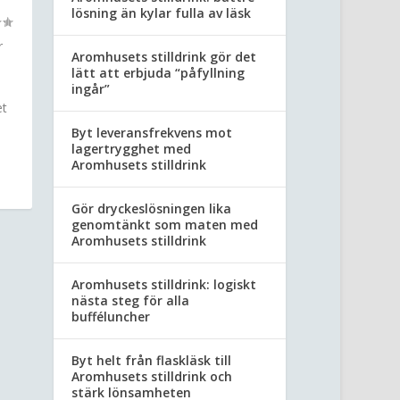
lösning än kylar fulla av läsk
r
Aromhusets stilldrink gör det
lätt att erbjuda “påfyllning
ingår”
et
Byt leveransfrekvens mot
lagertrygghet med
Aromhusets stilldrink
Gör dryckeslösningen lika
genomtänkt som maten med
Aromhusets stilldrink
Aromhusets stilldrink: logiskt
nästa steg för alla
bufféluncher
Byt helt från flaskläsk till
Aromhusets stilldrink och
stärk lönsamheten