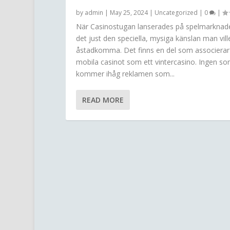
by
admin
|
May 25, 2024
|
Uncategorized
|
0
|
När Casinostugan lanserades på spelmarknad
det just den speciella, mysiga känslan man vill
åstadkomma. Det finns en del som associerar
mobila casinot som ett vintercasino. Ingen s
kommer ihåg reklamen som...
READ MORE