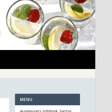
MENU
Aromhusets stilldrink: bättre