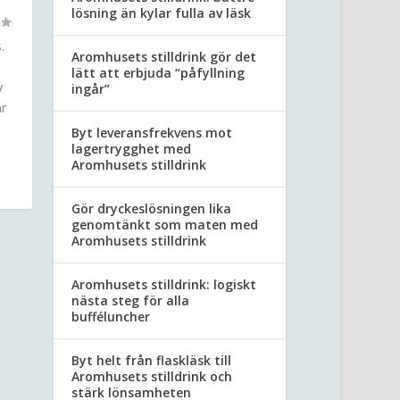
lösning än kylar fulla av läsk
.
Aromhusets stilldrink gör det
lätt att erbjuda “påfyllning
y
ingår”
år
Byt leveransfrekvens mot
lagertrygghet med
Aromhusets stilldrink
Gör dryckeslösningen lika
genomtänkt som maten med
Aromhusets stilldrink
Aromhusets stilldrink: logiskt
nästa steg för alla
bufféluncher
Byt helt från flaskläsk till
Aromhusets stilldrink och
stärk lönsamheten