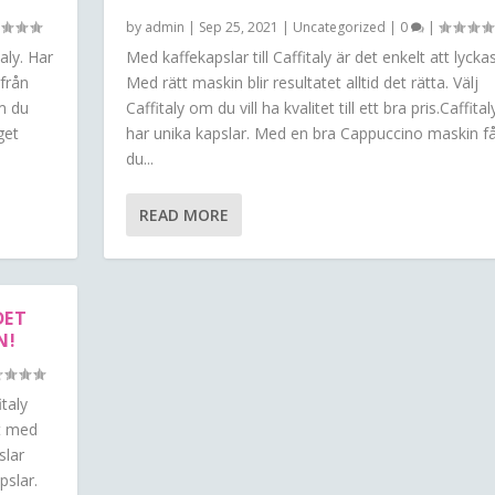
by
admin
|
Sep 25, 2021
|
Uncategorized
|
0
|
aly. Har
Med kaffekapslar till Caffitaly är det enkelt att lyckas
 från
Med rätt maskin blir resultatet alltid det rätta. Välj
Om du
Caffitaly om du vill ha kvalitet till ett bra pris.Caffital
get
har unika kapslar. Med en bra Cappuccino maskin f
du...
READ MORE
DET
N!
italy
et med
slar
pslar.