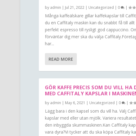
by
admin
|
Jul 21, 2022
|
Uncategorized
|
0
|
Många kaffeälskare gillar kaffekapslar till Caffit
du en Caffitaly maskin kan du snabbt få till allt
perfekt espresso till rysligt god cappuccino. 
förväntar dig mer ska du välja Caffitaly.Företa
har...
READ MORE
GÖR KAFFE PRECIS SOM DU VILL HA 
MED CAFFITALY KAPSLAR I MASKINE
by
admin
|
May 6, 2021
|
Uncategorized
|
0
|
Lägg bara i den kapsel som du vill ha. Välj Caff
kapslar med eller utan mjölk. Variera resultat
den inbyggda skummaskinen.Kan Caffitaly kap
vara dyra?Vi tycker att du ska köpa Caffitaly ka