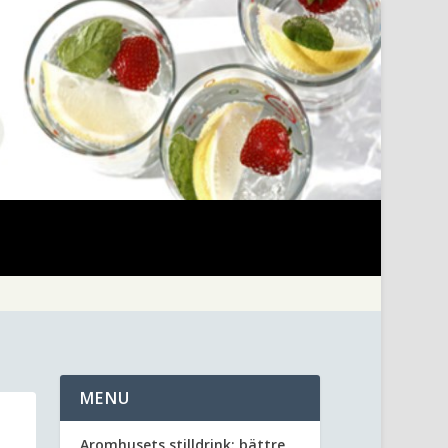
MENU
Aromhusets stilldrink: bättre