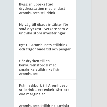
Bygg en uppskattad
dryckesstation med endast
Aromhusets stilldrink
Ny väg till ökade intäkter för
små dryckestillverkare som vill
undvika stora investeringar
Byt till Aromhusets stilldrink
och frigör både tid och pengar
Gör drycken till en
konkurrensfördel med
smakrika stilldrinks från
Aromhuset
Från läskburk till Aromhuset-
stilldrink – ett enkelt sätt att
öka marginalen
Aromhusets Stilldrink: Logiskt