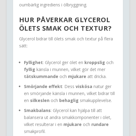
oumbärlig ingrediens i ölbryggning.
HUR PÅVERKAR
GLYCEROL
ÖLETS SMAK OCH TEXTUR?
Glycerol bidrar till ölets smak och textur på flera
sätt:
Fyllighet
: Glycerol ger ölet en
kroppslig
och
fyllig
känsla i munnen, vilket gör det mer
tätskummande
och
mjukare
att dricka.
Smörjande effekt
: Dess
viskösa
natur ger
en smörjande känsla i munnen, vilket bidrar till
en
silkeslen
och
behaglig
smakupplevelse.
Smakbalans
: Glycerol kan hjälpa till att
balansera ut andra smakkomponenter i ölet,
vilket resulterar i en
mjukare
och
rundare
smakprofil.