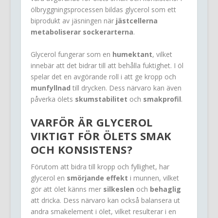
ölbryggningsprocessen bildas glycerol som ett
biprodukt av jäsningen när
jästcellerna
metaboliserar sockerarterna
.
Glycerol fungerar som en
humektant
, vilket
innebär att det bidrar till att behålla fuktighet. I öl
spelar det en avgörande roll i att ge kropp och
munfyllnad
till drycken. Dess närvaro kan även
påverka ölets
skumstabilitet
och
smakprofil
.
VARFÖR ÄR
GLYCEROL
VIKTIGT FÖR ÖLETS SMAK
OCH KONSISTENS?
Förutom att bidra till kropp och fyllighet, har
glycerol en
smörjande effekt
i munnen, vilket
gör att ölet känns mer
silkeslen
och
behaglig
att dricka. Dess närvaro kan också balansera ut
andra smakelement i ölet, vilket resulterar i en