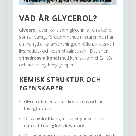
VAD ÄR
GLYCEROL
?
Glycerol
, även känt som glycerin, är en alkohol
som är vanligt förekommande i naturen och har
en mängd olika användningsområden, inklusive i
livsmedels- och kosmetikaindustrin. Det är en
trihydroxylalkohol
med kemisk formel C₃H₈O₃
och har tre hydroxylgrupper.
KEMISK STRUKTUR OCH
EGENSKAPER
Glycerol har en viskös konsistens och är
lösligt
i vatten.
Dess
hydrofila
egenskaper gör det till en
utmärkt
fuktighetsbevarare
.
Det är en
neutral
förening med en
söt smak