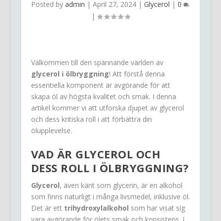
Posted by
admin
|
April 27, 2024
|
Glycerol
|
0
|
Välkommen till den spännande världen av
glycerol i ölbryggning
! Att förstå denna
essentiella komponent är avgörande för att
skapa öl av högsta kvalitet och smak. I denna
artikel kommer vi att utforska djupet av glycerol
och dess kritiska roll i att förbättra din
ölupplevelse.
VAD ÄR
GLYCEROL
OCH
DESS ROLL I ÖLBRYGGNING?
Glycerol
, även känt som glycerin, är en alkohol
som finns naturligt i många livsmedel, inklusive öl.
Det är ett
trihydroxylalkohol
som har visat sig
vara avgörande för ölets smak och konsistens. I