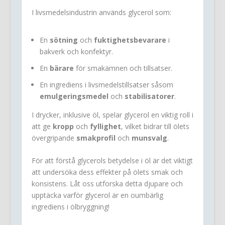
I livsmedelsindustrin används glycerol som:
En
sötning
och
fuktighetsbevarare
i
bakverk och konfektyr.
En
bärare
för smakämnen och tillsatser.
En ingrediens i livsmedelstillsatser såsom
emulgeringsmedel
och
stabilisatorer
.
I drycker, inklusive öl, spelar glycerol en viktig roll i
att ge
kropp
och
fyllighet
, vilket bidrar till ölets
övergripande
smakprofil
och
munsvalg
.
För att förstå glycerols betydelse i öl är det viktigt
att undersöka dess effekter på ölets smak och
konsistens. Låt oss utforska detta djupare och
upptäcka varför glycerol är en oumbärlig
ingrediens i ölbryggning!