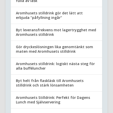
fulla av läsk
Aromhusets stilldrink gör det lätt att
erbjuda “påfyllning ingår”
Byt leveransfrekvens mot lagertrygghet med
Aromhusets stilldrink
Gör dryckeslösningen lika genomtänkt som
maten med Aromhusets stilldrink
Aromhusets stilldrink: logiskt nästa steg för
alla bufféluncher
Byt helt från flaskläsk till Aromhusets
stilldrink och stärk lönsamheten
Aromhusets Stilldrink: Perfekt för Dagens
Lunch med Självservering