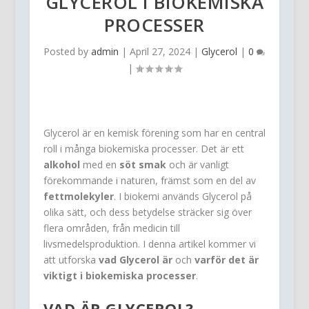
GLYCEROL I BIOKEMISKA
PROCESSER
Posted by
admin
|
April 27, 2024
|
Glycerol
|
0
|
Glycerol är en kemisk förening som har en central
roll i många biokemiska processer. Det är ett
alkohol
med en
söt smak
och är vanligt
förekommande i naturen, främst som en del av
fettmolekyler
. I biokemi används Glycerol på
olika sätt, och dess betydelse sträcker sig över
flera områden, från medicin till
livsmedelsproduktion. I denna artikel kommer vi
att utforska
vad Glycerol är
och
varför det är
viktigt i biokemiska processer
.
VAD ÄR GLYCEROL?