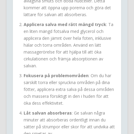
avlägsna smuts och döda hudceller. Detta
kommer att öppna upp porerna och göra det
lättare för salvan att absorberas.
Applicera salva med rätt mängd tryck
: Ta
en liten mängd fotsalva med glycerol och
applicera den jämnt över hela foten, inklusive
hälar och torra områden. Använd en lätt
massagerörelse för att hjälpa till att öka
cirkulationen och främja absorptionen av
salvan.
Fokusera på problemområden
: Om du har
särskilt torra eller spruckna områden på dina
fötter, applicera extra salva på dessa områden
och massera försiktigt in den i huden för att
öka dess effektivitet.
Låt salvan absorberas
: Ge salvan några
minuter att absorberas ordentligt innan du
sätter på strumpor eller skor för att undvika att
den smetas av.