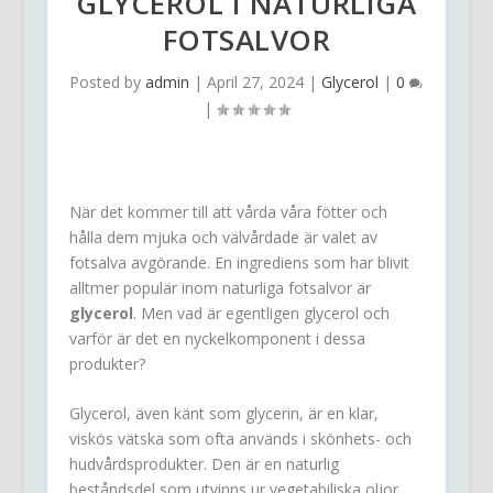
GLYCEROL I NATURLIGA
FOTSALVOR
Posted by
admin
|
April 27, 2024
|
Glycerol
|
0
|
När det kommer till att vårda våra fötter och
hålla dem mjuka och välvårdade är valet av
fotsalva avgörande. En ingrediens som har blivit
alltmer populär inom naturliga fotsalvor är
glycerol
. Men vad är egentligen glycerol och
varför är det en nyckelkomponent i dessa
produkter?
Glycerol, även känt som glycerin, är en klar,
viskös vätska som ofta används i skönhets- och
hudvårdsprodukter. Den är en naturlig
beståndsdel som utvinns ur vegetabiliska oljor