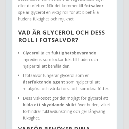
eller djurfetter. När det kommer till
fotsalvor
spelar glycerol en viktig roll för att bibehålla
hudens fuktighet och mjukhet.
VAD ÄR GLYCEROL OCH DESS
ROLL I FOTSALVOR?
Glycerol
är en
fuktighetsbevarande
ingrediens som lockar fukt till huden och
hjälper till att behålla den.
I fotsalvor fungerar glycerol som en
återfuktande agent
som hjälper till att
mjukgöra och vårda torra och spruckna fötter.
Dess viskositet gör det möjligt för glycerol att
bilda ett skyddande skikt
över huden, vilket
förhindrar fuktavdunstning och ger långvarig
fuktighet.
VARFÖR BEHÖVER DINA