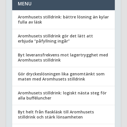
MENU
Aromhusets stilldrink: bättre lösning än kylar
fulla av läsk
Aromhusets stilldrink gör det lätt att
erbjuda “påfyllning ingår”
Byt leveransfrekvens mot lagertrygghet med
Aromhusets stilldrink
Gör dryckeslösningen lika genomtänkt som
maten med Aromhusets stilldrink
Aromhusets stilldrink: logiskt nästa steg för
alla bufféluncher
Byt helt från flaskläsk till Aromhusets
stilldrink och stärk lönsamheten