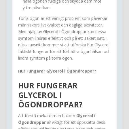
hålla ögonen fuktiga och skydda dem mot
yttre påverkan.
Torra ögon är ett vanligt problem som påverkar
människors livskvalitet och dagliga aktiviteter.
Med hjälp av Glycerol i Ögondroppar kan dessa
symtom lindras effektivt och på ett säkert sätt. I
nästa avsnitt kommer vi att utforska hur Glycerol
faktiskt fungerar för att förbättra ögonhälsan och
lindra symtom på torra ögon.
Hur Fungerar Glycerol i Ögondroppar?
HUR FUNGERAR
GLYCEROL I
ÖGONDROPPAR
?
Att förstå mekanismen bakom
Glycerol i
Ögondroppar
är viktigt för att uppskatta dess
effektivitet vid lindring av torra ögon och andra