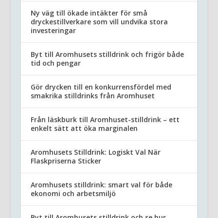
Ny väg till ökade intäkter för små
dryckestillverkare som vill undvika stora
investeringar
Byt till Aromhusets stilldrink och frigör både
tid och pengar
Gör drycken till en konkurrensfördel med
smakrika stilldrinks från Aromhuset
Från läskburk till Aromhuset-stilldrink – ett
enkelt sätt att öka marginalen
Aromhusets Stilldrink: Logiskt Val När
Flaskpriserna Sticker
Aromhusets stilldrink: smart val för både
ekonomi och arbetsmiljö
Byt till Aromhusets stilldrink och se hur