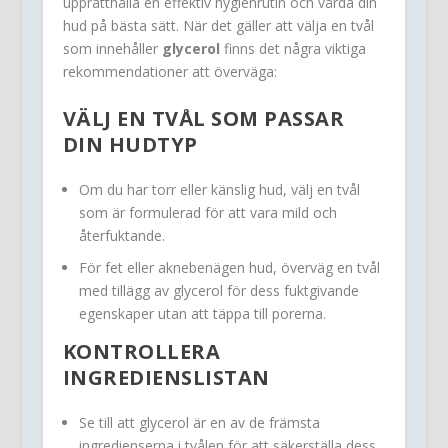
upprätthålla en effektiv hygienrutin och vårda din
hud på bästa sätt. När det gäller att välja en tvål
som innehåller
glycerol
finns det några viktiga
rekommendationer att överväga:
VÄLJ EN TVÅL SOM PASSAR
DIN HUDTYP
Om du har torr eller känslig hud, välj en tvål
som är formulerad för att vara mild och
återfuktande.
För fet eller aknebenägen hud, överväg en tvål
med tillägg av glycerol för dess fuktgivande
egenskaper utan att täppa till porerna.
KONTROLLERA
INGREDIENSLISTAN
Se till att glycerol är en av de främsta
ingredienserna i tvålen för att säkerställa dess