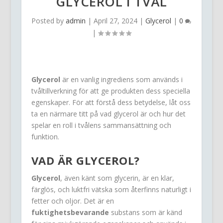
GLYCEROL I TVÅL
Posted by
admin
|
April 27, 2024
|
Glycerol
|
0
|
Glycerol
är en vanlig ingrediens som används i
tvåltillverkning för att ge produkten dess speciella
egenskaper. För att förstå dess betydelse, låt oss
ta en närmare titt på vad glycerol är och hur det
spelar en roll i tvålens sammansättning och
funktion.
VAD ÄR GLYCEROL?
Glycerol
, även känt som glycerin, är en klar,
färglös, och luktfri vätska som återfinns naturligt i
fetter och oljor. Det är en
fuktighetsbevarande
substans som är känd