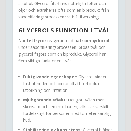
alkohol. Glycerol återfinns naturligt i fetter och
oljor och extraheras ofta som en biprodukt från
saponifieringsprocessen vid tvåltillverkning.
GLYCEROLS FUNKTION I TVÅL
När
fettsyror
reagerar med
natriumhydroxid
under saponifieringsprocessen, bildas tvål och
glycerol frigörs som en biprodukt. Glycerol har
flera viktiga funktioner i tvål:
Fuktgivande egenskaper:
Glycerol binder
fukt till huden och bidrar till att förhindra
uttorkning och irritation.
Mjukgörande effekt:
Det gör tvålen mer
skonsam och len mot huden, vilket är särskilt
fördelaktigt för personer med torr eller känslig
hud.
Stabilisering av konsistens:
Glycerol hjälper