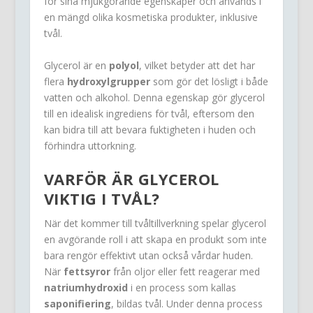
för sina mjukgörande egenskaper och används i
en mängd olika kosmetiska produkter, inklusive
tvål.
Glycerol är en
polyol
, vilket betyder att det har
flera
hydroxylgrupper
som gör det lösligt i både
vatten och alkohol. Denna egenskap gör glycerol
till en idealisk ingrediens för tvål, eftersom den
kan bidra till att bevara fuktigheten i huden och
förhindra uttorkning.
VARFÖR ÄR GLYCEROL
VIKTIG I TVÅL?
När det kommer till tvåltillverkning spelar glycerol
en avgörande roll i att skapa en produkt som inte
bara rengör effektivt utan också vårdar huden.
När
fettsyror
från oljor eller fett reagerar med
natriumhydroxid
i en process som kallas
saponifiering
, bildas tvål. Under denna process