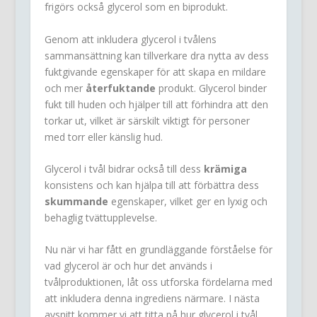
frigörs också glycerol som en biprodukt.
Genom att inkludera glycerol i tvålens
sammansättning kan tillverkare dra nytta av dess
fuktgivande egenskaper för att skapa en mildare
och mer
återfuktande
produkt. Glycerol binder
fukt till huden och hjälper till att förhindra att den
torkar ut, vilket är särskilt viktigt för personer
med torr eller känslig hud.
Glycerol i tvål bidrar också till dess
krämiga
konsistens och kan hjälpa till att förbättra dess
skummande
egenskaper, vilket ger en lyxig och
behaglig tvättupplevelse.
Nu när vi har fått en grundläggande förståelse för
vad glycerol är och hur det används i
tvålproduktionen, låt oss utforska fördelarna med
att inkludera denna ingrediens närmare. I nästa
avsnitt kommer vi att titta på hur glycerol i tvål