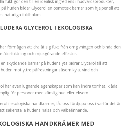
a fukt gör den till en idealisk ingrediens i hudvårdsprodukter,
på huden bildar Glycerol en osmotisk barriär som hjälper till att
s naturliga fuktbalans.
LUDERA GLYCEROL I EKOLOGISKA
l har förmågan att dra åt sig fukt från omgivningen och binda den
ende återfuktning och mjukgörande effekter.
 en skyddande barriär på hudens yta bidrar Glycerol till att
 huden mot yttre påfrestningar såsom kyla, vind och
rol har även lugnande egenskaper som kan lindra torrhet, klåda
 lämplig för personer med känslig hud eller eksem.
erol i ekologiska handkrämer, låt oss fördjupa oss i varför det är
r att säkerställa hudens hälsa och välbefinnande.
EKOLOGISKA HANDKRÄMER MED