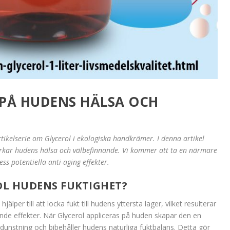
 PÅ HUDENS HÄLSA OCH
tikelserie om Glycerol i ekologiska handkrämer. I denna artikel
erkar hudens hälsa och välbefinnande. Vi kommer att ta en närmare
ss potentiella anti-aging effekter.
OL HUDENS FUKTIGHET?
lper till att locka fukt till hudens yttersta lager, vilket resulterar
de effekter. När Glycerol appliceras på huden skapar den en
dunstning och bibehåller hudens naturliga fuktbalans. Detta gör