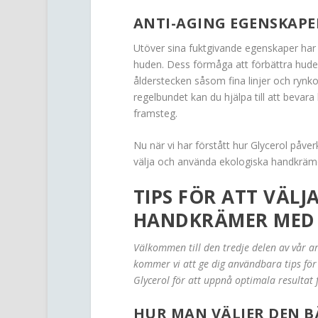
ANTI-AGING EGENSKAPE
Utöver sina fuktgivande egenskaper har G
huden. Dess förmåga att förbättra hudens 
ålderstecken såsom fina linjer och ry
regelbundet kan du hjälpa till att bev
framsteg.
Nu när vi har förstått hur Glycerol påver
välja och använda ekologiska handkrämer 
TIPS FÖR ATT VÄL
HANDKRÄMER MED
Välkommen till den tredje delen av vår ar
kommer vi att ge dig användbara tips fö
Glycerol för att uppnå optimala resultat 
HUR MAN VÄLJER DEN 