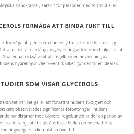
kologiska handkrämer, särskilt för personer med torr hud eller
EROLS FÖRMÅGA ATT BINDA FUKT TILL
nik förmåga att penetrera hudens yttre skikt och locka till sig
tta resulterar i en långvarig hydreringseffekt som hjälper till att
. Studier har också visat att regelbunden användning av
dens hydreringsnivåer över tid, vilket gör den till en idealisk
STUDIER SOM VISAR GLYCEROLS
ffektivitet när det gäller att förbättra hudens fuktighet och
orskare observerades signifikanta förbättringar i hudens
vände handkrämer med Glycerol regelbundet under en period av
ol inte bara hjälpte till att återfukta huden omedelbart efter
 var långvariga och kumulativa över tid.