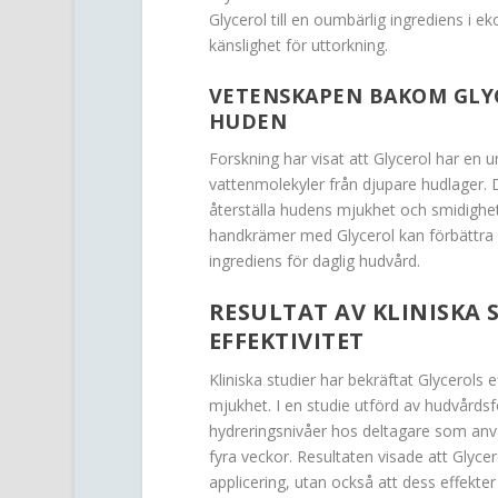
Glycerol till en oumbärlig ingrediens i e
känslighet för uttorkning.
VETENSKAPEN BAKOM GLYC
HUDEN
Forskning har visat att Glycerol har en u
vattenmolekyler från djupare hudlager. De
återställa hudens mjukhet och smidighet
handkrämer med Glycerol kan förbättra hu
ingrediens för daglig hudvård.
RESULTAT AV KLINISKA 
EFFEKTIVITET
Kliniska studier har bekräftat Glycerols e
mjukhet. I en studie utförd av hudvårdsf
hydreringsnivåer hos deltagare som an
fyra veckor. Resultaten visade att Glycer
applicering, utan också att dess effekter