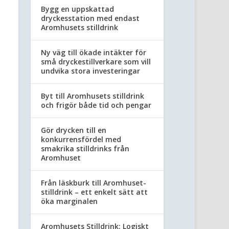
Bygg en uppskattad
dryckesstation med endast
Aromhusets stilldrink
Ny väg till ökade intäkter för
små dryckestillverkare som vill
undvika stora investeringar
Byt till Aromhusets stilldrink
och frigör både tid och pengar
Gör drycken till en
konkurrensfördel med
smakrika stilldrinks från
Aromhuset
Från läskburk till Aromhuset-
stilldrink – ett enkelt sätt att
öka marginalen
Aromhusets Stilldrink: Logiskt