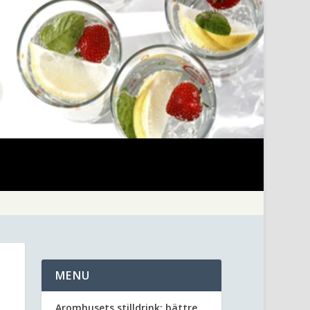
MENU
Aromhusets stilldrink: bättre