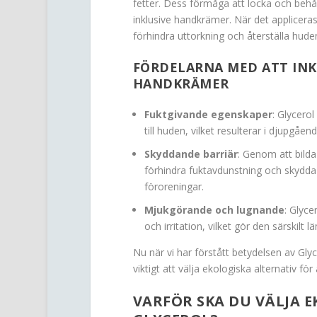
fetter. Dess förmåga att locka och behåll
inklusive handkrämer. När det appliceras 
förhindra uttorkning och återställa huden
FÖRDELARNA MED ATT INK
HANDKRÄMER
Fuktgivande egenskaper
: Glycero
till huden, vilket resulterar i djupgå
Skyddande barriär
: Genom att bilda
förhindra fuktavdunstning och skydda
föroreningar.
Mjukgörande och lugnande
: Glyce
och irritation, vilket gör den särskilt
Nu när vi har förstått betydelsen av Glyc
viktigt att välja ekologiska alternativ fö
VARFÖR SKA DU VÄLJA 