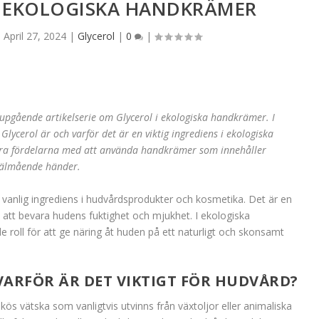
 EKOLOGISKA HANDKRÄMER
|
April 27, 2024
|
Glycerol
|
0
|
jupgående artikelserie om Glycerol i ekologiska handkrämer. I
lycerol är och varför det är en viktig ingrediens i ekologiska
ra fördelarna med att använda handkrämer som innehåller
 välmående händer.
n vanlig ingrediens i hudvårdsprodukter och kosmetika. Det är en
l att bevara hudens fuktighet och mjukhet. I ekologiska
 roll för att ge näring åt huden på ett naturligt och skonsamt
VARFÖR ÄR DET VIKTIGT FÖR HUDVÅRD?
iskös vätska som vanligtvis utvinns från växtoljor eller animaliska