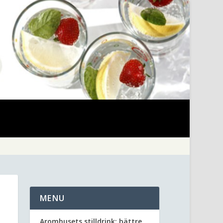
MENU
Aromhusets stilldrink: bättre