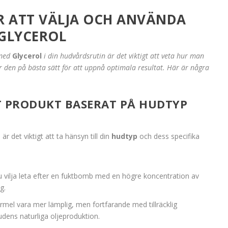
ÖR ATT VÄLJA OCH ANVÄNDA
GLYCEROL
 med
Glycerol
i din hudvårdsrutin är det viktigt att veta hur man
 den på bästa sätt för att uppnå optimala resultat. Här är några
.
T PRODUKT BASERAT PÅ HUDTYP
r det viktigt att ta hänsyn till din
hudtyp
och dess specifika
u vilja leta efter en fuktbomb med en högre koncentration av
g.
ormel vara mer lämplig, men fortfarande med tillräcklig
udens naturliga oljeproduktion.