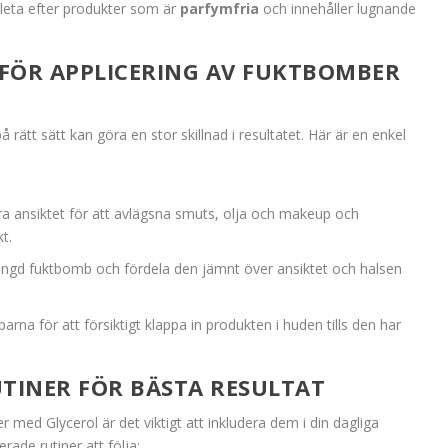
 leta efter produkter som är
parfymfria
och innehåller lugnande
 FÖR APPLICERING AV FUKTBOMBER
rätt sätt kan göra en stor skillnad i resultatet. Här är en enkel
ra ansiktet för att avlägsna smuts, olja och makeup och
t.
mängd fuktbomb och fördela den jämnt över ansiktet och halsen
arna för att försiktigt klappa in produkten i huden tills den har
INER FÖR BÄSTA RESULTAT
med Glycerol är det viktigt att inkludera dem i din dagliga
ade rutiner att följa: