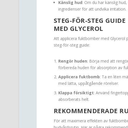
Känslig hud
: Om du har känslig hud,
ingredienser för att undvika irritation.
STEG-FÖR-STEG GUIDE
MED GLYCEROL
Att applicera fuktbomber med Glycerol på 
steg-för-steg guide:
Rengör huden
: Börja med att rengö
förbereda huden för absorption av fuk
Applicera fuktbomb
: Ta en liten 
med lätta, uppåtgående rörelser.
Klappa försiktigt
: Använd fingertopp
absorberats helt.
REKOMMENDERADE RUT
För att maximera effekten av fuktbomber 
hudvårdsrutin. Här är några rekommender