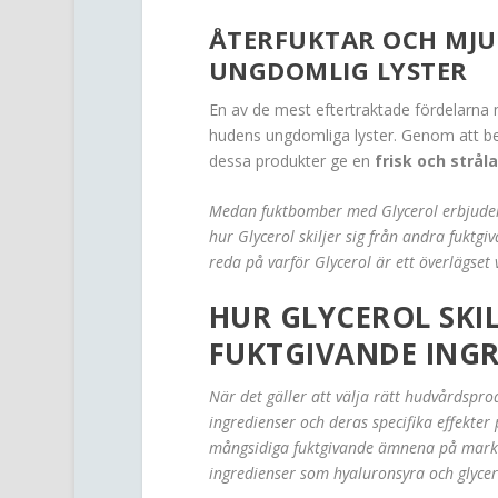
ÅTERFUKTAR OCH MJU
UNGDOMLIG LYSTER
En av de mest eftertraktade fördelarna
hudens ungdomliga lyster. Genom att bev
dessa produkter ge en
frisk och strål
Medan fuktbomber med Glycerol erbjuder e
hur Glycerol skiljer sig från andra fuktg
reda på varför Glycerol är ett överlägset 
HUR GLYCEROL SKI
FUKTGIVANDE INGR
När det gäller att välja rätt hudvårdsprod
ingredienser och deras specifika effekter
mångsidiga fuktgivande ämnena på markna
ingredienser som hyaluronsyra och glycer