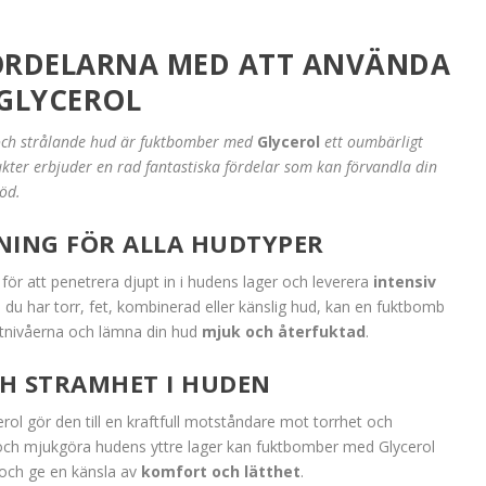
FÖRDELARNA MED ATT ANVÄNDA
GLYCEROL
 och strålande hud är fuktbomber med
Glycerol
ett oumbärligt
kter erbjuder en rad fantastiska fördelar som kan förvandla din
öd.
NING FÖR ALLA HUDTYPER
r att penetrera djupt in i hudens lager och leverera
intensiv
u har torr, fet, kombinerad eller känslig hud, kan en fuktbomb
uktnivåerna och lämna din hud
mjuk och återfuktad
.
H STRAMHET I HUDEN
l gör den till en kraftfull motståndare mot torrhet och
och mjukgöra hudens yttre lager kan fuktbomber med Glycerol
och ge en känsla av
komfort och lätthet
.