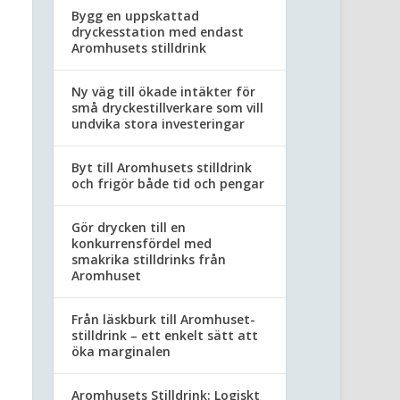
Bygg en uppskattad
dryckesstation med endast
Aromhusets stilldrink
Ny väg till ökade intäkter för
små dryckestillverkare som vill
undvika stora investeringar
Byt till Aromhusets stilldrink
och frigör både tid och pengar
Gör drycken till en
konkurrensfördel med
smakrika stilldrinks från
Aromhuset
Från läskburk till Aromhuset-
stilldrink – ett enkelt sätt att
öka marginalen
Aromhusets Stilldrink: Logiskt