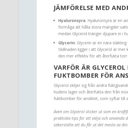
JÄMFÖRELSE MED AND
Hyaluronsyra
: Hyaluronsyra är en a
förmåga att hålla stora mängder vatt
medan Glycerol tränger djupare in i hu
Glycerin
: Glycerin är en nära släktin
Skillnaden ligger i att Glycerol är me
den mer effektiv för att återfukta torr
VARFÖR ÄR GLYCEROL 
FUKTBOMBER FÖR ANS
Glycerol skiljer sig från andra fuktgiva
hudens lager och återfukta den från insid
fuktbomber för ansiktet, som syftar till 
Även om Glycerol sticker ut som en kraftfu
praktiska tips för att välja och använda d
säkerställa att du får ut det mesta av di