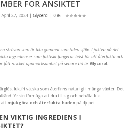
MBER FÖR ANSIKTET
|
April 27, 2024
|
Glycerol
|
0
|
r en strävan som är lika gammal som tiden själv. I jakten på det
 vilka ingredienser som faktiskt fungerar bäst för att återfukta och
ar fått mycket uppmärksamhet på senare tid är
Glycerol
.
ärglös, luktfri vätska som återfinns naturligt i många växter. Det
änd för sin förmåga att dra till sig och behålla fukt. I
 att
mjukgöra och återfukta huden
på djupet.
N VIKTIG INGREDIENS I
IKTET?