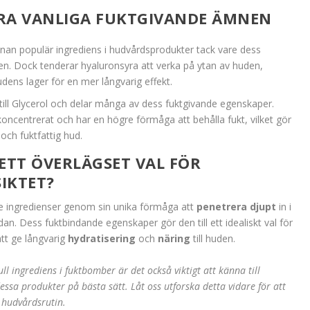
RA VANLIGA FUKTGIVANDE ÄMNEN
nnan populär ingrediens i hudvårdsprodukter tack vare dess
en. Dock tenderar hyaluronsyra att verka på ytan av huden,
dens lager för en mer långvarig effekt.
g till Glycerol och delar många av dess fuktgivande egenskaper.
r koncentrerat och har en högre förmåga att behålla fukt, vilket gör
 och fuktfattig hud.
ETT ÖVERLÄGSET VAL FÖR
IKTET?
nde ingredienser genom sin unika förmåga att
penetrera djupt
in i
an. Dess fuktbindande egenskaper gör den till ett idealiskt val för
att ge långvarig
hydratisering
och
näring
till huden.
ll ingrediens i fuktbomber är det också viktigt att känna till
essa produkter på bästa sätt. Låt oss utforska detta vidare för att
n hudvårdsrutin.