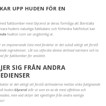
KAR UPP HUDEN FÖR EN
 med fuktbomber med Glycerol är deras förmåga att återställa
ara hudens naturliga fuktbalans och förhindra fuktförlust kan
ande
hudton som ser ungdomlig ut.
n imponerande lista med fördelar är det också viktigt att förstå
ivande ingredienser. Låt oss utforska denna skillnad närmare och ta
val för fuktbomber för ansiktet.
LJER SIG FRÅN ANDRA
EDIENSER
ukter är det viktigt att förstå skillnaderna mellan olika fuktgivande
 på huden.
Glycerol
står ut som en av de mest effektiva och
den, men vad skiljer det egentligen från andra vanliga
in?