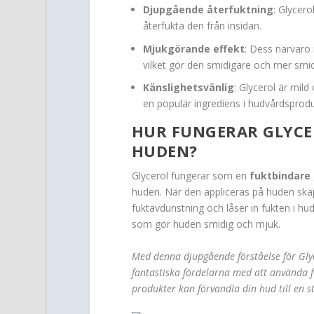
Djupgående återfuktning
: Glycero
återfukta den från insidan.
Mjukgörande effekt
: Dess närvaro
vilket gör den smidigare och mer smid
Känslighetsvänlig
: Glycerol är mild 
en populär ingrediens i hudvårdsprodu
HUR FUNGERAR GLYCER
HUDEN?
Glycerol fungerar som en
fuktbindare
huden. När den appliceras på huden ska
fuktavdunstning och låser in fukten i hud
som gör huden smidig och mjuk.
Med denna djupgående förståelse för Glyc
fantastiska fördelarna med att använda f
produkter kan förvandla din hud till en s