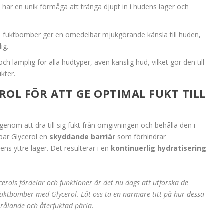
l har en unik förmåga att tränga djupt in i hudens lager och
 i fuktbomber ger en omedelbar mjukgörande känsla till huden,
ig.
och lämplig för alla hudtyper, även känslig hud, vilket gör den till
kter.
OL FÖR ATT GE OPTIMAL FUKT TILL
genom att dra till sig fukt från omgivningen och behålla den i
par Glycerol en
skyddande barriär
som förhindrar
ens yttre lager. Det resulterar i en
kontinuerlig hydratisering
erols fördelar och funktioner är det nu dags att utforska de
uktbomber med Glycerol. Låt oss ta en närmare titt på hur dessa
trålande och återfuktad pärla.