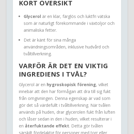
KORT ÖVERSIKT
Glycerol
är en klar, färglös och luktfri vätska
som är naturligt förekommande i växtoljor och
animaliska fetter.
Det är känt för sina många
användningsområden, inklusive hudvård och
tvåltillverkning.
VARFÖR ÄR DET EN VIKTIG
INGREDIENS I TVÅL?
Glycerol är en
hygroskopisk förening
, vilket
innebär att den har förmågan att dra till sig fukt
från omgivningen. Denna egenskap är vad som
gör det så värdefullt i tvåltillverkning. När tvålen
används på huden, drar glycerolen fukt från luften
och låser sedan in den i huden, vilket resulterar i
en
återfuktande effekt
. Detta gör tvålen
särskilt fördelaktig för personer med torr eller