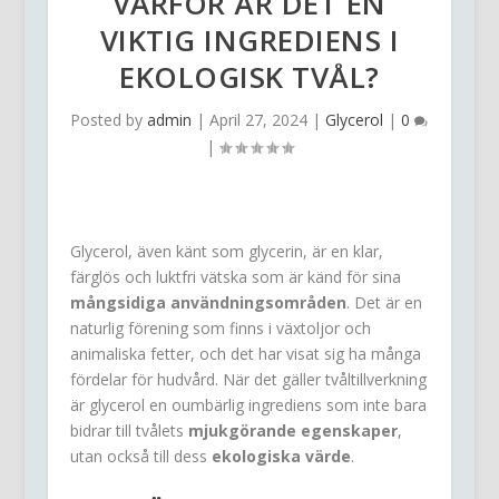
VARFÖR ÄR DET EN
VIKTIG INGREDIENS I
EKOLOGISK TVÅL?
Posted by
admin
|
April 27, 2024
|
Glycerol
|
0
|
Glycerol, även känt som glycerin, är en klar,
färglös och luktfri vätska som är känd för sina
mångsidiga användningsområden
. Det är en
naturlig förening som finns i växtoljor och
animaliska fetter, och det har visat sig ha många
fördelar för hudvård. När det gäller tvåltillverkning
är glycerol en oumbärlig ingrediens som inte bara
bidrar till tvålets
mjukgörande egenskaper
,
utan också till dess
ekologiska värde
.