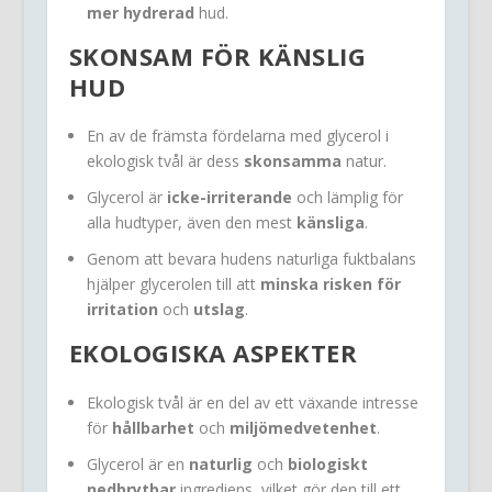
mer hydrerad
hud.
SKONSAM FÖR KÄNSLIG
HUD
En av de främsta fördelarna med glycerol i
ekologisk tvål är dess
skonsamma
natur.
Glycerol är
icke-irriterande
och lämplig för
alla hudtyper, även den mest
känsliga
.
Genom att bevara hudens naturliga fuktbalans
hjälper glycerolen till att
minska risken för
irritation
och
utslag
.
EKOLOGISKA ASPEKTER
Ekologisk tvål är en del av ett växande intresse
för
hållbarhet
och
miljömedvetenhet
.
Glycerol är en
naturlig
och
biologiskt
nedbrytbar
ingrediens, vilket gör den till ett