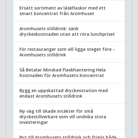
Ersätt sortiment av läskflaskor med ett
smart koncentrat från Aromhuset
Aromhusets stilldrink: sänk
dryckeskostnaden utan att röra lunchpriset
För restauranger som vill ligga steget före –
Aromhusets stilldrink
Så Betalar Minskad Flaskhantering Hela
Kostnaden för Aromhusets Koncentrat
Bygg en uppskattad dryckesstation med
endast Aromhusets stilldrink
Ny väg till ökade intäkter för små
dryckestillverkare som vill undvika stora
investeringar
Byt till Aromhusets stilldrink och frigör både