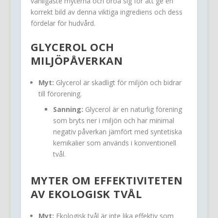
vanligaste myterna och oroa sig för att ge en
korrekt bild av denna viktiga ingrediens och dess
fördelar för hudvård.
GLYCEROL OCH
MILJÖPÅVERKAN
Myt:
Glycerol är skadligt för miljön och bidrar
till förorening.
Sanning:
Glycerol är en naturlig förening
som bryts ner i miljön och har minimal
negativ påverkan jämfört med syntetiska
kemikalier som används i konventionell
tvål.
MYTER OM EFFEKTIVITETEN
AV EKOLOGISK TVÅL
Myt:
Ekologisk tvål är inte lika effektiv som