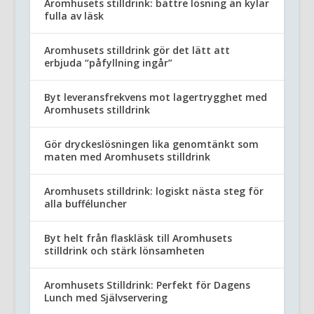
Aromhusets stilldrink: bättre lösning än kylar
fulla av läsk
Aromhusets stilldrink gör det lätt att
erbjuda “påfyllning ingår”
Byt leveransfrekvens mot lagertrygghet med
Aromhusets stilldrink
Gör dryckeslösningen lika genomtänkt som
maten med Aromhusets stilldrink
Aromhusets stilldrink: logiskt nästa steg för
alla bufféluncher
Byt helt från flaskläsk till Aromhusets
stilldrink och stärk lönsamheten
Aromhusets Stilldrink: Perfekt för Dagens
Lunch med Självservering