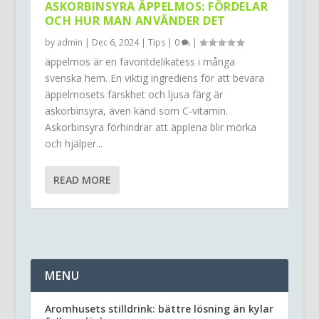
ASKORBINSYRA ÄPPELMOS: FÖRDELAR
OCH HUR MAN ANVÄNDER DET
by
admin
|
Dec 6, 2024
|
Tips
|
0
|
äppelmos är en favoritdelikatess i många
svenska hem. En viktig ingrediens för att bevara
äppelmosets färskhet och ljusa färg är
askorbinsyra, även känd som C-vitamin.
Askorbinsyra förhindrar att äpplena blir mörka
och hjälper...
READ MORE
MENU
Aromhusets stilldrink: bättre lösning än kylar