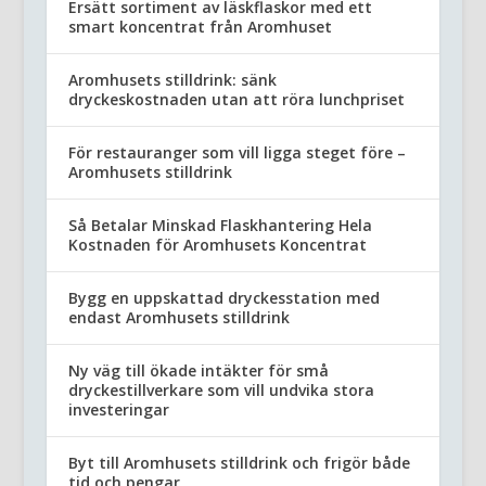
Ersätt sortiment av läskflaskor med ett
smart koncentrat från Aromhuset
Aromhusets stilldrink: sänk
dryckeskostnaden utan att röra lunchpriset
För restauranger som vill ligga steget före –
Aromhusets stilldrink
Så Betalar Minskad Flaskhantering Hela
Kostnaden för Aromhusets Koncentrat
Bygg en uppskattad dryckesstation med
endast Aromhusets stilldrink
Ny väg till ökade intäkter för små
dryckestillverkare som vill undvika stora
investeringar
Byt till Aromhusets stilldrink och frigör både
tid och pengar