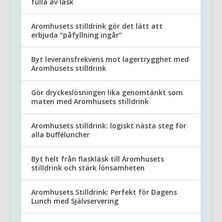
fulla av läsk
Aromhusets stilldrink gör det lätt att
erbjuda “påfyllning ingår”
Byt leveransfrekvens mot lagertrygghet med
Aromhusets stilldrink
Gör dryckeslösningen lika genomtänkt som
maten med Aromhusets stilldrink
Aromhusets stilldrink: logiskt nästa steg för
alla bufféluncher
Byt helt från flaskläsk till Aromhusets
stilldrink och stärk lönsamheten
Aromhusets Stilldrink: Perfekt för Dagens
Lunch med Självservering