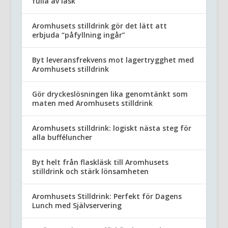
fulla av läsk
Aromhusets stilldrink gör det lätt att
erbjuda “påfyllning ingår”
Byt leveransfrekvens mot lagertrygghet med
Aromhusets stilldrink
Gör dryckeslösningen lika genomtänkt som
maten med Aromhusets stilldrink
Aromhusets stilldrink: logiskt nästa steg för
alla bufféluncher
Byt helt från flaskläsk till Aromhusets
stilldrink och stärk lönsamheten
Aromhusets Stilldrink: Perfekt för Dagens
Lunch med Självservering