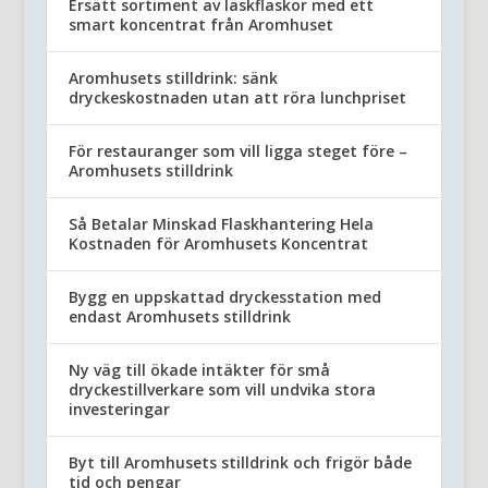
Ersätt sortiment av läskflaskor med ett
smart koncentrat från Aromhuset
Aromhusets stilldrink: sänk
dryckeskostnaden utan att röra lunchpriset
För restauranger som vill ligga steget före –
Aromhusets stilldrink
Så Betalar Minskad Flaskhantering Hela
Kostnaden för Aromhusets Koncentrat
Bygg en uppskattad dryckesstation med
endast Aromhusets stilldrink
Ny väg till ökade intäkter för små
dryckestillverkare som vill undvika stora
investeringar
Byt till Aromhusets stilldrink och frigör både
tid och pengar