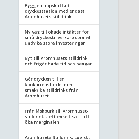
Bygg en uppskattad
dryckesstation med endast
Aromhusets stilldrink
Ny väg till ökade intäkter för
små dryckestillverkare som vill
undvika stora investeringar
Byt till Aromhusets stilldrink
och frigör både tid och pengar
Gör drycken till en
konkurrensfördel med
smakrika stilldrinks från
Aromhuset
Från läskburk till Aromhuset-
stilldrink – ett enkelt sätt att
öka marginalen
Aromhusets Stilldrink: Logiskt