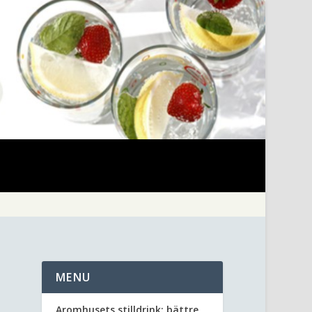
MENU
Aromhusets stilldrink: bättre