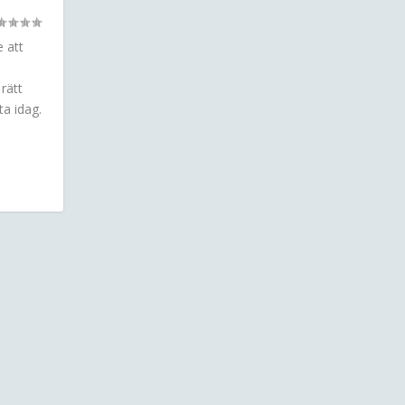
e att
rätt
ta idag.