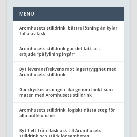
MENU
Aromhusets stilldrink: bättre lösning än kylar
fulla av läsk
Aromhusets stilldrink gör det lätt att
erbjuda “påfyllning ingår”
Byt leveransfrekvens mot lagertrygghet med
Aromhusets stilldrink
Gör dryckeslösningen lika genomtänkt som
maten med Aromhusets stilldrink
Aromhusets stilldrink: logiskt nästa steg för
alla bufféluncher
Byt helt från flaskläsk till Aromhusets
stilldrink och stärk lönsamheten