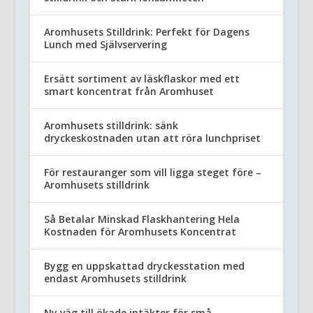
Aromhusets Stilldrink: Perfekt för Dagens
Lunch med Självservering
Ersätt sortiment av läskflaskor med ett
smart koncentrat från Aromhuset
Aromhusets stilldrink: sänk
dryckeskostnaden utan att röra lunchpriset
För restauranger som vill ligga steget före –
Aromhusets stilldrink
Så Betalar Minskad Flaskhantering Hela
Kostnaden för Aromhusets Koncentrat
Bygg en uppskattad dryckesstation med
endast Aromhusets stilldrink
Ny väg till ökade intäkter för små