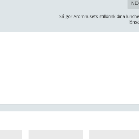
NE
Så gör Aromhusets stilldrink dina lunch
lön