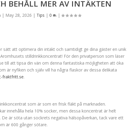
CH BEHÅLL MER AV INTÄKTEN
n
|
May 28, 2026
|
Tips
|
0
|
 sätt att optimera din intäkt och samtidigt ge dina gäster en unik
omhusets stilldrinkkoncentrat! För den privatperson som läser
 till att tipsa din vän om denna fantastiska möjligheten att öka
 är nyfiken och själv vill ha några flaskor av dessa delikata
t-fraktfritt.se
.
drinkkoncentrat som är som en frisk fläkt på marknaden.
ukar innehålla hela 10% socker, men dessa koncentrat är helt
. De är söta utan sockrets negativa hälsopåverkan, tack vare ett
om är 600 gånger sötare.