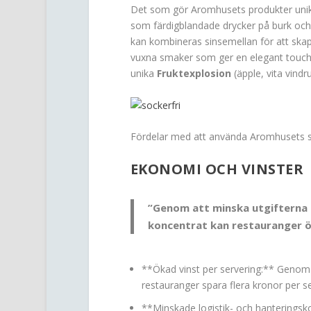
Det som gör Aromhusets produkter unika ä
som färdigblandade drycker på burk och 
kan kombineras sinsemellan för att sk
vuxna smaker som ger en elegant touch 
unika
Fruktexplosion
(äpple, vita vind
Fördelar med att använda Aromhusets st
EKONOMI OCH VINSTER
”Genom att minska utgifterna 
koncentrat kan restauranger ö
**Ökad vinst per servering:** Genom a
restauranger spara flera kronor per se
**Minskade logistik- och hanteringsko