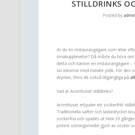
STILLDRINKS O
Posted by
admi
Är du en restaurangägare som letar efter
smakupplevelse? Då måste du höra om Ar
detta och känner en restaurangägare – se
sin inkomst med mindre jobb. För den som
drycker, finns de också tillgängliga på
all
Vad är Aromhuset stilldrinks?
Aromhuset erbjuder ett sockerfritt still
Traditionella safter och läskedrycker br
sockerfria och spädes ut hela 33 gånger
potent sötningsmedel gjort av socker s