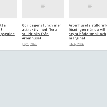
itta
Gör dagens lunch mer
Aromhusets stilldrink
 En
attraktiv med flera
lösningen när du vill
öpsguide
stilldrinks från
styra både smak och
Aromhuset
marginal
July 1, 2026
July 6, 2026