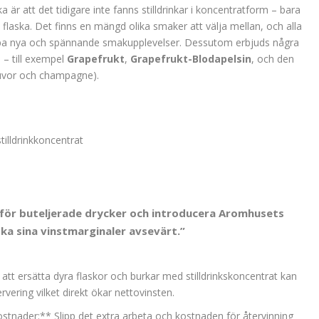
r att det tidigare inte fanns stilldrinkar i koncentratform – bara
flaska. Det finns en mängd olika smaker att välja mellan, och alla
apa nya och spännande smakupplevelser. Dessutom erbjuds några
– till exempel
Grapefrukt
,
Grapefrukt-Blodapelsin
, och den
ruvor och champagne).
illdrinkkoncentrat
för buteljerade drycker och introducera Aromhusets
ka sina vinstmarginaler avsevärt.”
tt ersätta dyra flaskor och burkar med stilldrinkskoncentrat kan
rvering vilket direkt ökar nettovinsten.
stnader:** Slipp det extra arbeta och kostnaden för återvinning