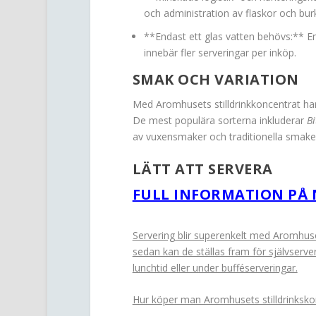
och administration av flaskor och bur
**Endast ett glas vatten behövs:** En fla
innebär fler serveringar per inköp.
SMAK OCH VARIATION
Med Aromhusets stilldrinkkoncentrat har
De mest populära sorterna inkluderar
Bi
av vuxensmaker och traditionella smaker
LÄTT ATT SERVERA
FULL INFORMATION PÅ 
Servering blir superenkelt med Aromhuset
sedan kan de ställas fram för självserve
lunchtid eller under bufféserveringar.
Hur köper man Aromhusets stilldrinksko