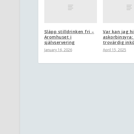
Släpp stilldrinken fri –
Var kan jag h
Aromhuset i
askorbinsyra:
självservering
trovärdig ink
January 16, 2026
April 15, 2025