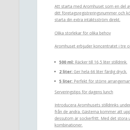
Att starta med Aromhuset som en del av
ditt företagsregistreringsnummer och köp
starta din extra intäktsström direkt.
Olika storlekar för olika behov
Aromhuset erbjuder koncentratet i tre ol
500 ml:
Räcker till 16,5 liter stilldrink.
2 liter:
Ger hela 66 liter färdig dryck.
5 liter:
Perfekt för större arrangemang,
Serveringstips för dagens lunch
Introducera Aromhusets stilldrinks under
från de andra. Gästerna kommer att upp
dessutom är sockerfritt. Med det stora
kombinationer.