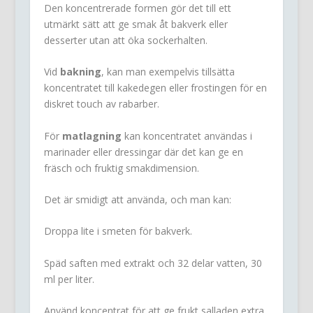
Den koncentrerade formen gör det till ett
utmärkt sätt att ge smak åt bakverk eller
desserter utan att öka sockerhalten.
Vid
bakning
, kan man exempelvis tillsätta
koncentratet till kakedegen eller frostingen för en
diskret touch av rabarber.
För
matlagning
kan koncentratet användas i
marinader eller dressingar där det kan ge en
fräsch och fruktig smakdimension.
Det är smidigt att använda, och man kan:
Droppa lite i smeten för bakverk.
Späd saften med extrakt och 32 delar vatten, 30
ml per liter.
Använd koncentrat för att ge frukt salladen extra