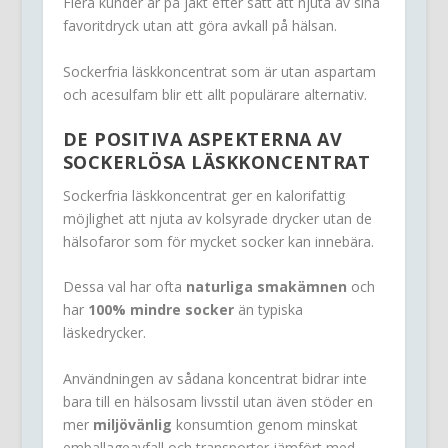
Flera kunder är på jakt efter sätt att njuta av sina
favoritdryck utan att göra avkall på hälsan.
Sockerfria läskkoncentrat som är utan aspartam
och acesulfam blir ett allt populärare alternativ.
DE POSITIVA ASPEKTERNA AV
SOCKERLÖSA LÄSKKONCENTRAT
Sockerfria läskkoncentrat ger en kalorifattig
möjlighet att njuta av kolsyrade drycker utan de
hälsofaror som för mycket socker kan innebära.
Dessa val har ofta
naturliga smakämnen
och
har
100% mindre socker
än typiska
läskedrycker.
Användningen av sådana koncentrat bidrar inte
bara till en hälsosam livsstil utan även stöder en
mer
miljövänlig
konsumtion genom minskat
emballageavfall och transporter jämfört med