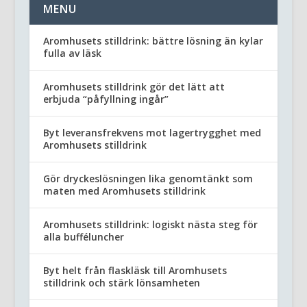
MENU
Aromhusets stilldrink: bättre lösning än kylar
fulla av läsk
Aromhusets stilldrink gör det lätt att
erbjuda “påfyllning ingår”
Byt leveransfrekvens mot lagertrygghet med
Aromhusets stilldrink
Gör dryckeslösningen lika genomtänkt som
maten med Aromhusets stilldrink
Aromhusets stilldrink: logiskt nästa steg för
alla bufféluncher
Byt helt från flaskläsk till Aromhusets
stilldrink och stärk lönsamheten