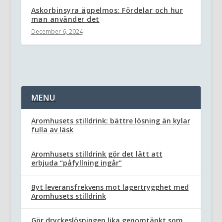
Askorbinsyra äppelmos: Fördelar och hur
man använder det
December 6, 2024
MENU
Aromhusets stilldrink: bättre lösning än kylar
fulla av läsk
Aromhusets stilldrink gör det lätt att
erbjuda “påfyllning ingår”
Byt leveransfrekvens mot lagertrygghet med
Aromhusets stilldrink
Gör dryckeslösningen lika genomtänkt som