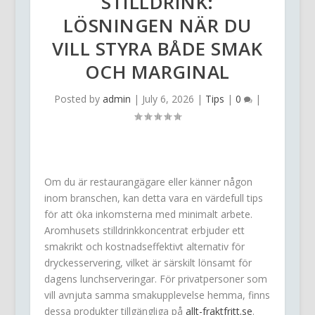
STILLDRINK:
LÖSNINGEN NÄR DU
VILL STYRA BÅDE SMAK
OCH MARGINAL
Posted by
admin
|
July 6, 2026
|
Tips
|
0
|
Om du är restaurangägare eller känner någon
inom branschen, kan detta vara en värdefull tips
för att öka inkomsterna med minimalt arbete.
Aromhusets stilldrinkkoncentrat erbjuder ett
smakrikt och kostnadseffektivt alternativ för
dryckesservering, vilket är särskilt lönsamt för
dagens lunchserveringar. För privatpersoner som
vill avnjuta samma smakupplevelse hemma, finns
dessa produkter tillgängliga på
allt-fraktfritt.se
.