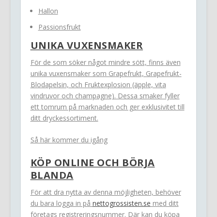
Hallon
Passionsfrukt
UNIKA VUXENSMAKER
För de som söker något mindre sött, finns även
unika vuxensmaker som Grapefrukt, Grapefrukt-
Blodapelsin, och Fruktexplosion (äpple, vita
vindruvor och champagne). Dessa smaker fyller
ett tomrum på marknaden och ger exklusivitet till
ditt dryckessortiment.
Så här kommer du igång
KÖP ONLINE OCH BÖRJA
BLANDA
För att dra nytta av denna möjligheten, behöver
du bara logga in på
nettogrossisten.se
med ditt
företags registreringsnummer. Där kan du köpa