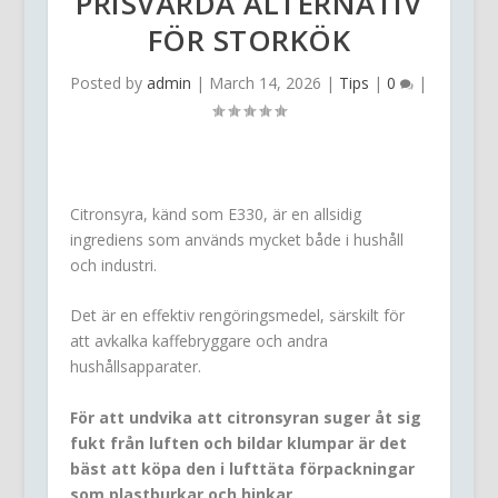
PRISVÄRDA ALTERNATIV
FÖR STORKÖK
Posted by
admin
|
March 14, 2026
|
Tips
|
0
|
Citronsyra, känd som E330, är en allsidig
ingrediens som används mycket både i hushåll
och industri.
Det är en effektiv rengöringsmedel, särskilt för
att avkalka kaffebryggare och andra
hushållsapparater.
För att undvika att citronsyran suger åt sig
fukt från luften och bildar klumpar är det
bäst att köpa den i lufttäta förpackningar
som plastburkar och hinkar.