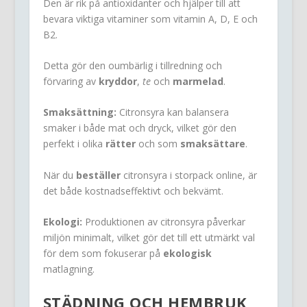
Den är rik på antioxidanter och hjälper till att
bevara viktiga vitaminer som vitamin A, D, E och
B2.
Detta gör den oumbärlig i tillredning och
förvaring av
kryddor
,
te
och
marmelad
.
Smaksättning:
Citronsyra kan balansera
smaker i både mat och dryck, vilket gör den
perfekt i olika
rätter
och som
smaksättare
.
När du
beställer
citronsyra i storpack online, är
det både kostnadseffektivt och bekvämt.
Ekologi:
Produktionen av citronsyra påverkar
miljön minimalt, vilket gör det till ett utmärkt val
för dem som fokuserar på
ekologisk
matlagning.
STÄDNING OCH HEMBRUK