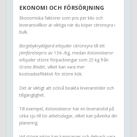
EKONOMI OCH FÖRSÖRJNING
Ekonomiska faktorer som pris per kilo och
leveransvillkor är viktiga när du köper citronsyra i
bulk.
Borgebykryddgard
erbjuder citronsyra till ett
jämförelsepris
av 134:-/kg, medan
Kolonialvaror
erbjuder större förpackningar som 25 kg från
Gröna Bladet
, vilket kan vara mer
kostnadseffektivt för större kök.
Det är viktigt att också beakta leveranstider och
tillgänglighet.
Till exempel,
Kolonialvaror
har en leveranstid på
cirka sju till tio arbetsdagar, vilket kan påverka din
planering.
Vid större inköp kan kampanjer och delpack vara