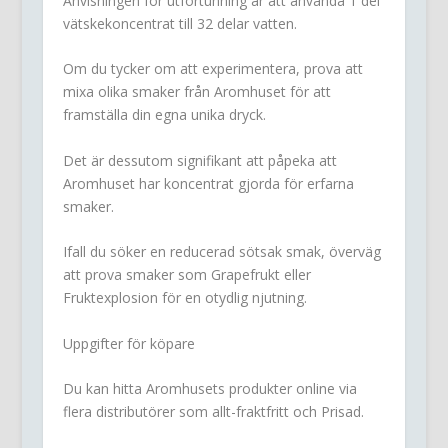
Anvisningen för utförtunning är att använda 1 del
vätskekoncentrat till 32 delar vatten.
Om du tycker om att experimentera, prova att
mixa olika smaker från Aromhuset för att
framställa din egna unika dryck.
Det är dessutom signifikant att påpeka att
Aromhuset har koncentrat gjorda för erfarna
smaker.
Ifall du söker en reducerad sötsak smak, överväg
att prova smaker som Grapefrukt eller
Fruktexplosion för en otydlig njutning.
Uppgifter för köpare
Du kan hitta Aromhusets produkter online via
flera distributörer som allt-fraktfritt och Prisad.