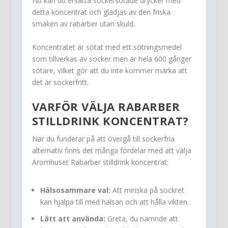
Nu kan du ersätta sockersötade drycker med
detta koncentrat och glädjas av den friska
smaken av rabarber utan skuld.
Koncentratet är sötat med ett sötningsmedel
som tillverkas av socker men är hela 600 gånger
sötare, vilket gör att du inte kommer märka att
det är sockerfritt.
VARFÖR VÄLJA RABARBER
STILLDRINK KONCENTRAT?
När du funderar på att övergå till sockerfria
alternativ finns det många fördelar med att välja
Aromhuset Rabarber stilldrink koncentrat:
Hälsosammare val:
Att minska på sockret
kan hjälpa till med hälsan och att hålla vikten.
Lätt att använda:
Greta, du nämnde att