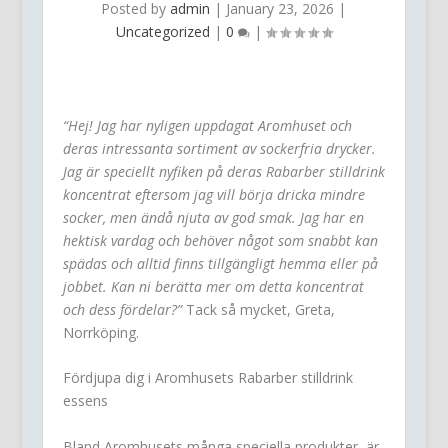
Posted by
admin
|
January 23, 2026
|
Uncategorized
|
0
|
“Hej! Jag har nyligen uppdagat Aromhuset och
deras intressanta sortiment av sockerfria drycker.
Jag är speciellt nyfiken på deras Rabarber stilldrink
koncentrat eftersom jag vill börja dricka mindre
socker, men ändå njuta av god smak. Jag har en
hektisk vardag och behöver något som snabbt kan
spädas och alltid finns tillgängligt hemma eller på
jobbet. Kan ni berätta mer om detta koncentrat
och dess fördelar?”
Tack så mycket, Greta,
Norrköping.
Fördjupa dig i Aromhusets Rabarber stilldrink
essens
Bland Aromhusets många speciella produkter, är