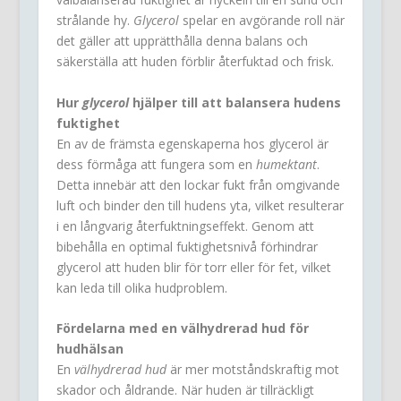
strålande hy.
Glycerol
spelar en avgörande roll när
det gäller att upprätthålla denna balans och
säkerställa att huden förblir återfuktad och frisk.
Hur
glycerol
hjälper till att balansera hudens
fuktighet
En av de främsta egenskaperna hos glycerol är
dess förmåga att fungera som en
humektant
.
Detta innebär att den lockar fukt från omgivande
luft och binder den till hudens yta, vilket resulterar
i en långvarig återfuktningseffekt. Genom att
bibehålla en optimal fuktighetsnivå förhindrar
glycerol att huden blir för torr eller för fet, vilket
kan leda till olika hudproblem.
Fördelarna med en välhydrerad hud för
hudhälsan
En
välhydrerad hud
är mer motståndskraftig mot
skador och åldrande. När huden är tillräckligt