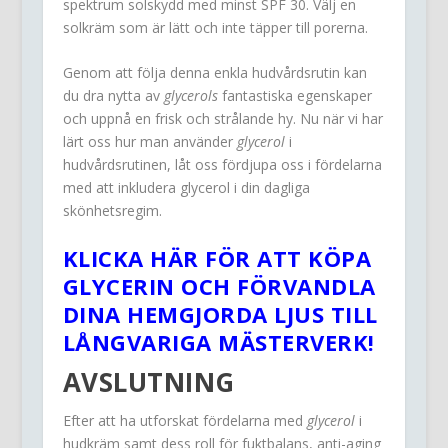
spektrum solskydd med minst SPF 30. Välj en
solkräm som är lätt och inte täpper till porerna.
Genom att följa denna enkla hudvårdsrutin kan
du dra nytta av
glycerols
fantastiska egenskaper
och uppnå en frisk och strålande hy. Nu när vi har
lärt oss hur man använder
glycerol
i
hudvårdsrutinen, låt oss fördjupa oss i fördelarna
med att inkludera glycerol i din dagliga
skönhetsregim.
KLICKA HÄR FÖR ATT KÖPA
GLYCERIN OCH FÖRVANDLA
DINA HEMGJORDA LJUS TILL
LÅNGVARIGA MÄSTERVERK!
AVSLUTNING
Efter att ha utforskat fördelarna med
glycerol
i
hudkräm samt dess roll för fuktbalans, anti-aging