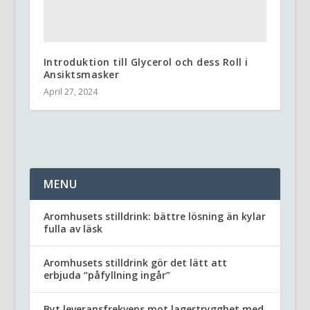
Introduktion till Glycerol och dess Roll i
Ansiktsmasker
April 27, 2024
MENU
Aromhusets stilldrink: bättre lösning än kylar
fulla av läsk
Aromhusets stilldrink gör det lätt att
erbjuda “påfyllning ingår”
Byt leveransfrekvens mot lagertrygghet med