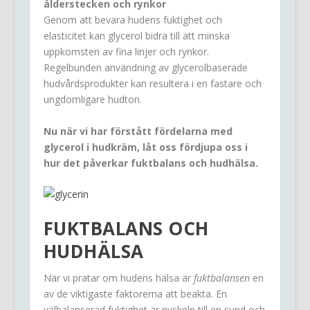
ålderstecken och rynkor
Genom att bevara hudens fuktighet och
elasticitet kan glycerol bidra till att minska
uppkomsten av fina linjer och rynkor.
Regelbunden användning av glycerolbaserade
hudvårdsprodukter kan resultera i en fastare och
ungdomligare hudton.
Nu när vi har förstått fördelarna med
glycerol i hudkräm, låt oss fördjupa oss i
hur det påverkar fuktbalans och hudhälsa.
FUKTBALANS OCH
HUDHÄLSA
När vi pratar om hudens hälsa är
fuktbalansen
en
av de viktigaste faktorerna att beakta. En
välbalanserad fuktighet är nyckeln till en sund och