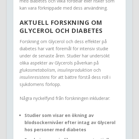
med diabetes och vilka fördelar eller risker som
kan vara förknippade med dess användning.
AKTUELL FORSKNING OM
GLYCEROL OCH DIABETES
Forskning om Glycerol och dess effekter på
diabetes har varit föremål för intensiv studie
under de senaste åren. Studier har undersökt
olika aspekter av Glycerols påverkan på
glukosmetabolism
,
insulinproduktion
och
insulinresistens
för att bättre förstå dess roll i
sjukdomens förlopp.
Några nyckelfynd från forskningen inkluderar:
Studier som visar en ökning av
blodsockernivåer efter intag av Glycerol
hos personer med diabetes