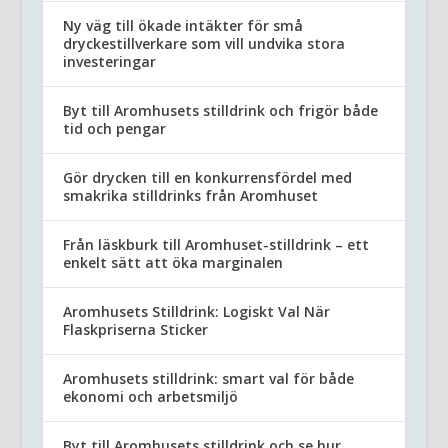
Ny väg till ökade intäkter för små
dryckestillverkare som vill undvika stora
investeringar
Byt till Aromhusets stilldrink och frigör både
tid och pengar
Gör drycken till en konkurrensfördel med
smakrika stilldrinks från Aromhuset
Från läskburk till Aromhuset-stilldrink – ett
enkelt sätt att öka marginalen
Aromhusets Stilldrink: Logiskt Val När
Flaskpriserna Sticker
Aromhusets stilldrink: smart val för både
ekonomi och arbetsmiljö
Byt till Aromhusets stilldrink och se hur