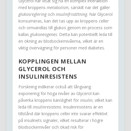
Glycerol har visat sig ha en komplex interaktion
med kroppens
metabolism
, särskilt när det gäller
glukosreglering
och
insulinfrisättning
. När Glycerol
konsumeras, kan det tas upp av kroppens celler
och omvandlas till glukos genom en process som
kallas
glukoneogenes
. Detta kan potentiellt leda till
en ökning av blodsockernivåerna, vilket är en
viktig övervägning för personer med diabetes.
KOPPLINGEN MELLAN
GLYCEROL OCH
INSULINRESISTENS
Forskning indikerar också att långvarig
exponering för höga nivåer av Glycerol kan
påverka kroppens känslighet för
insulin
, vilket kan
leda till
insulinresistens
. Insulinresistens är en
tillstånd där kroppens celler inte svarar effektivt
på insulinets signaler, vilket resulterar i högre
blodsockernivåer och ökad risk för