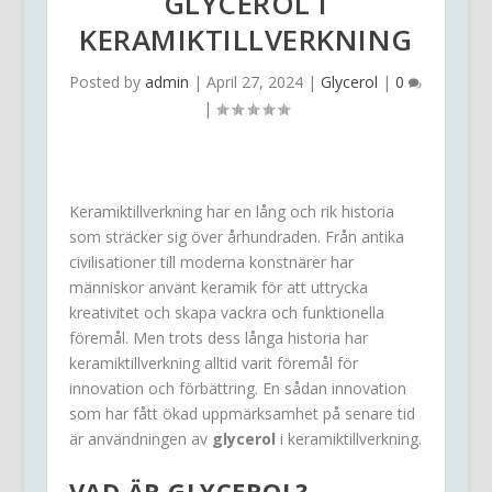
GLYCEROL I
KERAMIKTILLVERKNING
Posted by
admin
|
April 27, 2024
|
Glycerol
|
0
|
Keramiktillverkning har en lång och rik historia
som sträcker sig över århundraden. Från antika
civilisationer till moderna konstnärer har
människor använt keramik för att uttrycka
kreativitet och skapa vackra och funktionella
föremål. Men trots dess långa historia har
keramiktillverkning alltid varit föremål för
innovation och förbättring. En sådan innovation
som har fått ökad uppmärksamhet på senare tid
är användningen av
glycerol
i keramiktillverkning.
VAD ÄR GLYCEROL?