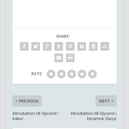
SHARE:
RATE:
PREVIOUS
NEXT
Introduktion till Glycerol i
Introduktion till Glycerol i
Kakor
Keramisk Glasyr