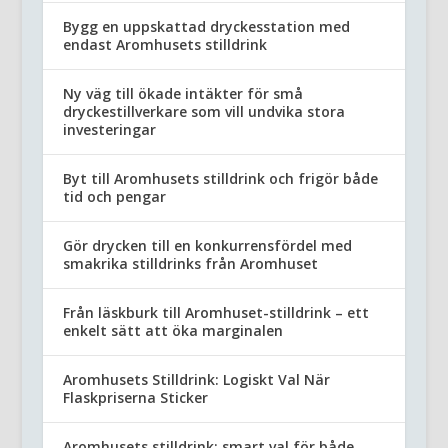
Bygg en uppskattad dryckesstation med
endast Aromhusets stilldrink
Ny väg till ökade intäkter för små
dryckestillverkare som vill undvika stora
investeringar
Byt till Aromhusets stilldrink och frigör både
tid och pengar
Gör drycken till en konkurrensfördel med
smakrika stilldrinks från Aromhuset
Från läskburk till Aromhuset-stilldrink – ett
enkelt sätt att öka marginalen
Aromhusets Stilldrink: Logiskt Val När
Flaskpriserna Sticker
Aromhusets stilldrink: smart val för både