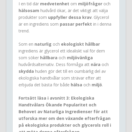
I en tid där
medvetenhet
om
miljöfrågor
och
hälsosam
hudvård ökar, är det viktigt att välja
produkter som
uppfyller dessa krav
. Glycerol
är en ingrediens som
passar perfekt
in i denna
trend.
Som en
naturlig
och
ekologiskt hållbar
ingrediens är glycerol ett idealiskt val för dem
som söker
hållbara
och
miljövänliga
hudvårdsalternativ. Dess förmåga att
nära
och
skydda
huden gör det till en oumbärlig del av
ekologiska handtvålar som strävar efter att
erbjuda det bästa för både
hälsa
och
miljö
.
Fortsätt läsa i avsnitt 3: Ekologiska
Handtvålars Ökande Popularitet och
Behovet av Naturliga Ingredienser för att
utforska mer om den växande efterfrågan
på ekologiska produkter och glycerols roll i
att möta denna efterfrågan.