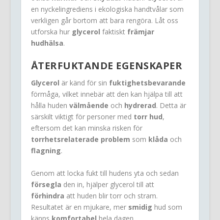
en nyckelingrediens i ekologiska handtvålar som
verkligen går bortom att bara rengöra. Låt oss
utforska hur
glycerol
faktiskt
främjar
hudhälsa
.
ÅTERFUKTANDE EGENSKAPER
Glycerol
är känd för sin
fuktighetsbevarande
förmåga, vilket innebär att den kan hjälpa till att
hålla huden
välmående
och
hydrerad
. Detta är
särskilt viktigt för personer med
torr hud
,
eftersom det kan minska risken för
torrhetsrelaterade problem
som
klåda
och
flagning
.
Genom att locka fukt till hudens yta och sedan
försegla
den in, hjälper glycerol till att
förhindra
att huden blir torr och stram.
Resultatet är en mjukare, mer
smidig
hud som
känns
komfortabel
hela dagen.