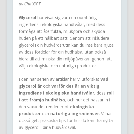
av ChatGPT
Glycerol
har visat sig vara en oumbärlig
ingrediens i ekologiska handtvålar, med dess
förmåga att återfukta, mjukgöra och skydda
huden på ett hållbart sätt. Genom att inkludera
glycerol i din hudvårdsrutin kan du inte bara njuta
av dess fördelar för din hudhälsa, utan också
bidra till att minska din miljöpåverkan genom att
välja ekologiska och naturliga produkter.
I den här serien av artiklar har vi utforskat
vad
glycerol är
och
varför det är en viktig
ingrediens i ekologiska handtvålar
, dess
roll
i att främja hudhälsa
, och hur det passar in i
den växande trenden mot
ekologiska
produkter
och
naturliga ingredienser
. Vi har
också gett praktiska tips för hur du kan dra nytta
av glycerol i dina hudvårdsval.