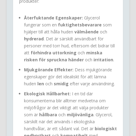
produkter:
Återfuktande Egenskaper:
Glycerol
fungerar som en
fuktighetsbevarare
som
hjälper till att hålla huden
välmående
och
hydrerad
. Det är särskilt användbart för
personer med torr hud, eftersom det bidrar till
att
förhindra uttorkning
och
minska
risken för spruckna händer
och
irritation
.
Mjukgörande Effekter:
Dess mjukgörande
egenskaper gör det idealiskt för att lämna
huden
len
och
smidig
efter varje användning.
Ekologisk Hållbarhet:
I en tid där
konsumenterna blir alltmer medvetna om
miljöfrågor är det viktigt att välja produkter
som är
hållbara
och
miljövänliga
. Glycerol,
särskilt när det används i ekologiska
handtvålar, är ett sådant val. Det är
biologiskt
nedbrytbart
och
kompatibelt
med