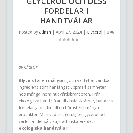
GLYCEROL OCH DESS
FÖRDELAR I
HANDTVÅLAR
Posted by
admin
|
April 27, 2024
|
Glycerol
|
0
|
av ChatGPT
Glycerol
är en mångsidig och väldigt användbar
ingrediens som har fångat uppmärksamheten
hos många inom hudvårdsbranschen. Från
ekologiska handtvålar till ansiktskrämer, har dess
fördelar gjort den till en hörnsten i många
produkter. Men vad är egentligen glycerol och
varför är det så viktigt att inkludera det i
ekologiska handtvålar
?