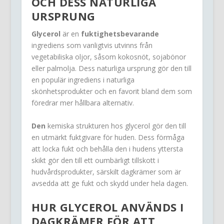
OCH DESS NATURLIGA
URSPRUNG
Glycerol
är en
fuktighetsbevarande
ingrediens som vanligtvis utvinns från
vegetabiliska oljor, såsom kokosnöt, sojabönor
eller palmolja. Dess naturliga ursprung gör den till
en populär ingrediens i naturliga
skönhetsprodukter och en favorit bland dem som
föredrar mer hållbara alternativ.
Den
kemiska strukturen hos glycerol gör den till
en utmärkt fuktgivare för huden. Dess förmåga
att locka fukt och behålla den i hudens yttersta
skikt gör den till ett oumbärligt tillskott i
hudvårdsprodukter, särskilt dagkrämer som är
avsedda att ge fukt och skydd under hela dagen.
HUR
GLYCEROL
ANVÄNDS I
DAGKRÄMER FÖR ATT