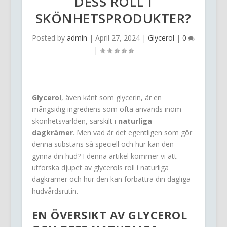
DESS ROLL I
SKÖNHETSPRODUKTER?
Posted by
admin
|
April 27, 2024
|
Glycerol
|
0
|
Glycerol
, även känt som glycerin, är en
mångsidig ingrediens som ofta används inom
skönhetsvärlden, särskilt i
naturliga
dagkrämer
. Men vad är det egentligen som gör
denna substans så speciell och hur kan den
gynna din hud? I denna artikel kommer vi att
utforska djupet av glycerols roll i naturliga
dagkrämer och hur den kan förbättra din dagliga
hudvårdsrutin.
EN ÖVERSIKT AV
GLYCEROL