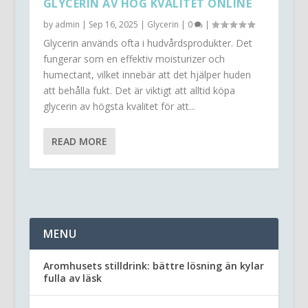
GLYCERIN AV HÖG KVALITET ONLINE
by
admin
|
Sep 16, 2025
|
Glycerin
|
0
|
Glycerin används ofta i hudvårdsprodukter. Det
fungerar som en effektiv moisturizer och
humectant, vilket innebär att det hjälper huden
att behålla fukt. Det är viktigt att alltid köpa
glycerin av högsta kvalitet för att...
READ MORE
MENU
Aromhusets stilldrink: bättre lösning än kylar
fulla av läsk