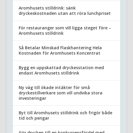
Aromhusets stilldrink: sänk
dryckeskostnaden utan att röra lunchpriset
För restauranger som vill ligga steget före –
Aromhusets stilldrink
Så Betalar Minskad Flaskhantering Hela
Kostnaden för Aromhusets Koncentrat
Bygg en uppskattad dryckesstation med
endast Aromhusets stilldrink
Ny väg till ökade intäkter för små
dryckestillverkare som vill undvika stora
investeringar
Byt till Aromhusets stilldrink och frigör både
tid och pengar
Gör drycken till en konkurrensfördel med