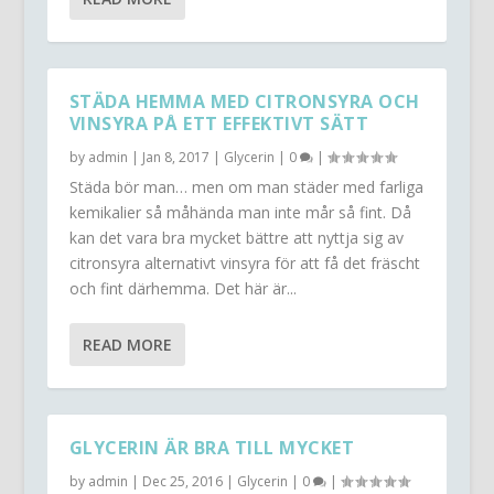
STÄDA HEMMA MED CITRONSYRA OCH
VINSYRA PÅ ETT EFFEKTIVT SÄTT
by
admin
|
Jan 8, 2017
|
Glycerin
|
0
|
Städa bör man… men om man städer med farliga
kemikalier så måhända man inte mår så fint. Då
kan det vara bra mycket bättre att nyttja sig av
citronsyra alternativt vinsyra för att få det fräscht
och fint därhemma. Det här är...
READ MORE
GLYCERIN ÄR BRA TILL MYCKET
by
admin
|
Dec 25, 2016
|
Glycerin
|
0
|