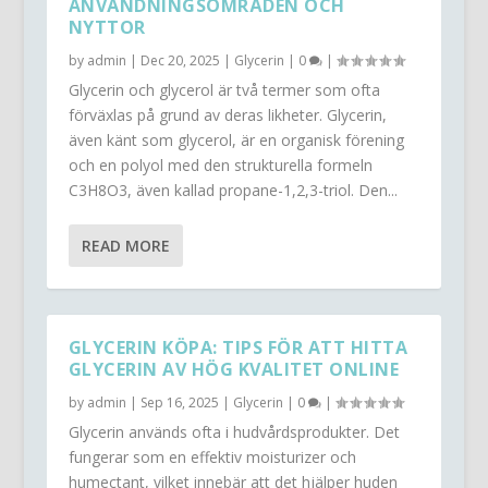
ANVÄNDNINGSOMRÅDEN OCH
NYTTOR
by
admin
|
Dec 20, 2025
|
Glycerin
|
0
|
Glycerin och glycerol är två termer som ofta
förväxlas på grund av deras likheter. Glycerin,
även känt som glycerol, är en organisk förening
och en polyol med den strukturella formeln
C3H8O3, även kallad propane-1,2,3-triol. Den...
READ MORE
GLYCERIN KÖPA: TIPS FÖR ATT HITTA
GLYCERIN AV HÖG KVALITET ONLINE
by
admin
|
Sep 16, 2025
|
Glycerin
|
0
|
Glycerin används ofta i hudvårdsprodukter. Det
fungerar som en effektiv moisturizer och
humectant, vilket innebär att det hjälper huden