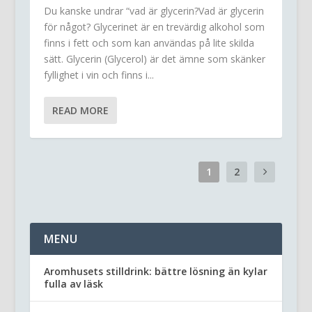
Du kanske undrar “vad är glycerin?Vad är glycerin
för något? Glycerinet är en trevärdig alkohol som
finns i fett och som kan användas på lite skilda
sätt. Glycerin (Glycerol) är det ämne som skänker
fyllighet i vin och finns i...
READ MORE
1
2
MENU
Aromhusets stilldrink: bättre lösning än kylar
fulla av läsk