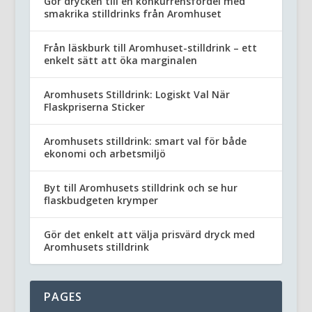
Gör drycken till en konkurrensfördel med
smakrika stilldrinks från Aromhuset
Från läskburk till Aromhuset-stilldrink – ett
enkelt sätt att öka marginalen
Aromhusets Stilldrink: Logiskt Val När
Flaskpriserna Sticker
Aromhusets stilldrink: smart val för både
ekonomi och arbetsmiljö
Byt till Aromhusets stilldrink och se hur
flaskbudgeten krymper
Gör det enkelt att välja prisvärd dryck med
Aromhusets stilldrink
PAGES