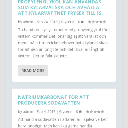
PROPYLENGLYKOL KAN ANVÄNDAS
SOM KYLARVÄTSKA OCH AVHÅLLA
ATT KYLARVATTNET FRYSER TILL IS.
by
admin
|
Sep 24, 2018
|
Glycerin
|
0
|
Ta hand om kylsystemet med propylenglykol före
vintern kommer Det lönar sig ej att vara lat och
mena på att man icke behöver byta kylarvätskan
för att den är long life och det likväl är långt till
vintern. Det är faktiskt inte...
READ MORE
NATRIUMKARBONAT FÖR ATT
PRODUCERA SODAVATTEN
by
admin
|
Feb 4, 2017
|
Glycerin
|
0
|
Att handla sodavatten I affären är I själva verket
bara onödigt. Man kan lika gärna handla