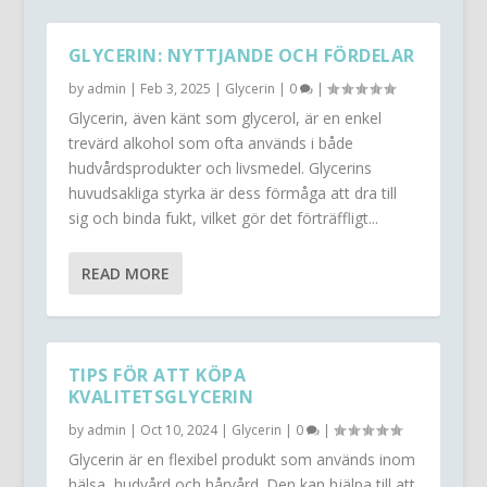
GLYCERIN: NYTTJANDE OCH FÖRDELAR
by
admin
|
Feb 3, 2025
|
Glycerin
|
0
|
Glycerin, även känt som glycerol, är en enkel
trevärd alkohol som ofta används i både
hudvårdsprodukter och livsmedel. Glycerins
huvudsakliga styrka är dess förmåga att dra till
sig och binda fukt, vilket gör det förträffligt...
READ MORE
TIPS FÖR ATT KÖPA
KVALITETSGLYCERIN
by
admin
|
Oct 10, 2024
|
Glycerin
|
0
|
Glycerin är en flexibel produkt som används inom
hälsa, hudvård och hårvård. Den kan hjälpa till att