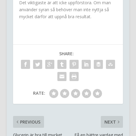
Det viktigaste är att icke uppförstora. Om man
använder syran så behöver man inte nyttja så
mycket därför att uppnå bra resultat.
SHARE:
RATE:
PREVIOUS
NEXT
Glycerin är bra till mycket
Få en bättre vardag med