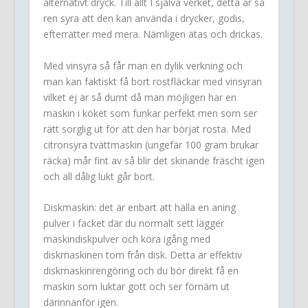
alternativt dryck. Till allt I själva verket, detta är så
ren syra att den kan använda i drycker, godis,
efterrätter med mera. Nämligen ätas och drickas.
Med vinsyra så får man en dylik verkning och
man kan faktiskt få bort rostfläckar med vinsyran
vilket ej är så dumt då man möjligen har en
maskin i köket som funkar perfekt men som ser
rätt sorglig ut för att den har börjat rosta. Med
citronsyra tvättmaskin (ungefär 100 gram brukar
räcka) mår fint av så blir det skinande fräscht igen
och all dålig lukt går bort.
Diskmaskin: det är enbart att hälla en aning
pulver i facket där du normalt sett lägger
maskindiskpulver och köra igång med
diskmaskinen tom från disk. Detta är effektiv
diskmaskinrengöring och du bör direkt få en
maskin som luktar gott och ser förnäm ut
därinnanför igen.