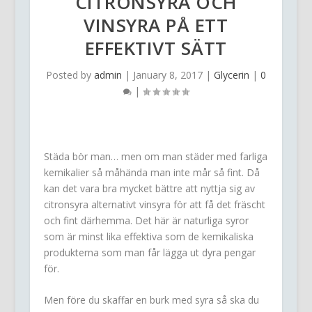
CITRONSYRA OCH
VINSYRA PÅ ETT
EFFEKTIVT SÄTT
Posted by
admin
|
January 8, 2017
|
Glycerin
|
0
|
Städa bör man… men om man städer med farliga
kemikalier så måhända man inte mår så fint. Då
kan det vara bra mycket bättre att nyttja sig av
citronsyra alternativt vinsyra för att få det fräscht
och fint därhemma. Det här är naturliga syror
som är minst lika effektiva som de kemikaliska
produkterna som man får lägga ut dyra pengar
för.
Men före du skaffar en burk med syra så ska du