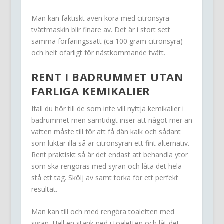
Man kan faktiskt även köra med citronsyra
tvättmaskin blir finare av. Det är i stort sett
samma förfaringssätt (ca 100 gram citronsyra)
och helt ofarligt för nästkommande tvätt.
RENT I BADRUMMET UTAN
FARLIGA KEMIKALIER
Ifall du hör till de som inte vill nyttja kemikalier i
badrummet men samtidigt inser att något mer än
vatten måste till för att få dän kalk och sådant
som luktar illa så är citronsyran ett fint alternativ.
Rent praktiskt så är det endast att behandla ytor
som ska rengöras med syran och låta det hela
stå ett tag. Skölj av samt torka för ett perfekt
resultat.
Man kan till och med rengöra toaletten med
syran. Häll en stänk ned i toaletten och låt det