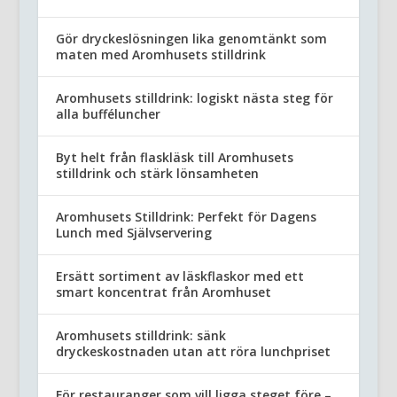
Gör dryckeslösningen lika genomtänkt som
maten med Aromhusets stilldrink
Aromhusets stilldrink: logiskt nästa steg för
alla bufféluncher
Byt helt från flaskläsk till Aromhusets
stilldrink och stärk lönsamheten
Aromhusets Stilldrink: Perfekt för Dagens
Lunch med Självservering
Ersätt sortiment av läskflaskor med ett
smart koncentrat från Aromhuset
Aromhusets stilldrink: sänk
dryckeskostnaden utan att röra lunchpriset
För restauranger som vill ligga steget före –