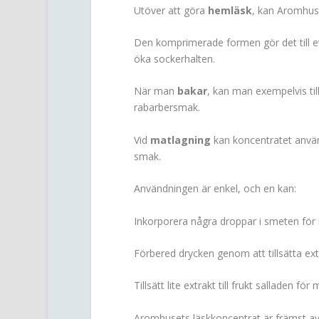
Utöver att göra
hemläsk
, kan Aromhuse
Den komprimerade formen gör det till ett
öka sockerhalten.
När man
bakar
, kan man exempelvis til
rabarbersmak.
Vid
matlagning
kan koncentratet använda
smak.
Användningen är enkel, och en kan:
Inkorporera några droppar i smeten för 
Förbered drycken genom att tillsätta extra
Tillsätt lite extrakt till frukt salladen fö
Aromhusets läskkoncentrat är främst av