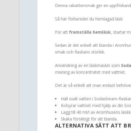
Denna rabarbersmak ger en uppfriskande 
Så här förbereder du hemlagad läsk
För att
framställa hemläsk
, startar m
Sedan är det enkelt att blanda i Aromhu
smak och flaskans storlek.
Användning av en läskmaskin som
Sod
mixning av koncentratet med vattnet.
Det är så enkelt att man endast behöver
Häll svalt vatten i Sodastream-flaska
Kolsyrar vattnet med hjälp av din S
Lägg till 40 ml/l av Aromhusens läskk
Skaka försiktigt för att blanda.
ALTERNATIVA SÄTT ATT B