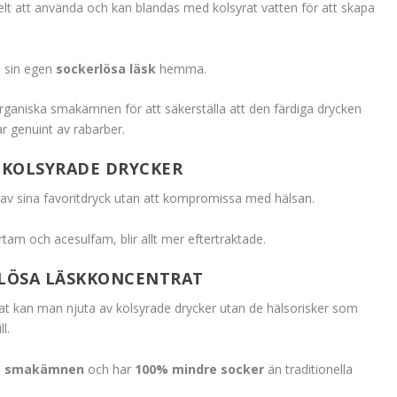
elt att använda och kan blandas med kolsyrat vatten för att skapa
ka sin egen
sockerlösa läsk
hemma.
ganiska smakämnen för att säkerställa att den färdiga drycken
r genuint av rabarber.
 KOLSYRADE DRYCKER
 av sina favoritdryck utan att kompromissa med hälsan.
rtam och acesulfam, blir allt mer eftertraktade.
LÖSA LÄSKKONCENTRAT
at kan man njuta av kolsyrade drycker utan de hälsorisker som
l.
ga smakämnen
och har
100% mindre socker
än traditionella