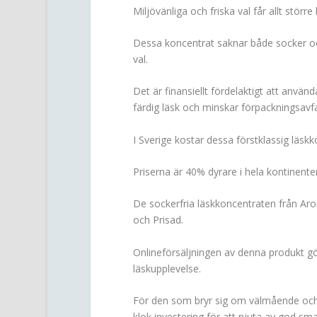
Miljövänliga och friska val får allt stör
Dessa koncentrat saknar både socker och
val.
Det är finansiellt fördelaktigt att använ
färdig läsk och minskar förpackningsavfal
I Sverige kostar dessa förstklassig läskk
Priserna är 40% dyrare i hela kontinente
De sockerfria läskkoncentraten från Aro
och Prisad.
Onlineförsäljningen av denna produkt gör
läskupplevelse.
För den som bryr sig om välmående och
klok investering för att njuta av god sm