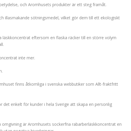
re betydelse, och Aromhusets produkter är ett steg framåt.
 illasmakande sötningsmedel, vilket gör dem till ett ekologiskt
da läskkoncentrat eftersom en flaska räcker till en större volym
l.
oncentrat inte mer.
n.
mhuset finns åtkomliga i svenska webbutiker som Allt-fraktfritt
 det enkelt för kunder i hela Sverige att skapa en personlig
 omgivning är Aromhusets sockerfria rabarberläskkoncentrat en
ak utan negativa biverkningar.