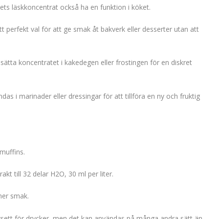
ts läskkoncentrat också ha en funktion i köket.
 perfekt val för att ge smak åt bakverk eller desserter utan att
lsätta koncentratet i kakedegen eller frostingen för en diskret
s i marinader eller dressingar för att tillföra en ny och fruktig
muffins.
kt till 32 delar H2O, 30 ml per liter.
r mer smak.
sett för drycker, men det kan användas på många andra sätt än