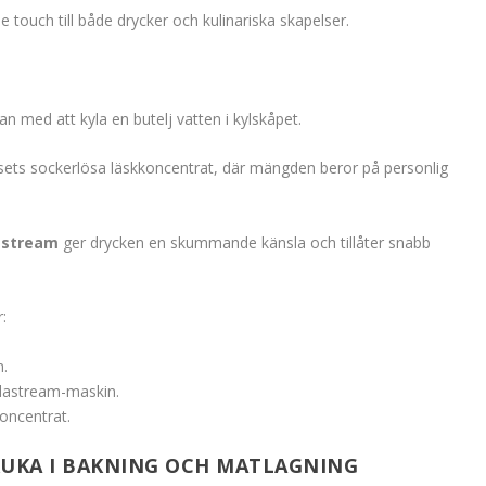
touch till både drycker och kulinariska skapelser.
an med att kyla en butelj vatten i kylskåpet.
sets sockerlösa läskkoncentrat, där mängden beror på personlig
astream
ger drycken en skummande känsla och tillåter snabb
:
n.
odastream-maskin.
oncentrat.
RUKA I BAKNING OCH MATLAGNING