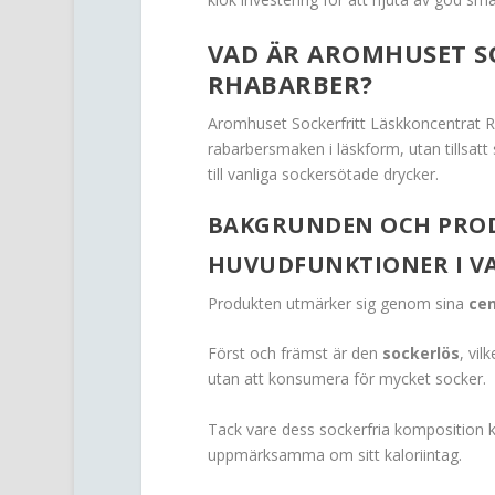
VAD ÄR AROMHUSET S
RHABARBER?
Aromhuset Sockerfritt Läskkoncentrat R
rabarbersmaken i läskform, utan tillsatt
till vanliga sockersötade drycker.
BAKGRUNDEN OCH PRO
HUVUDFUNKTIONER I V
Produkten utmärker sig genom sina
cen
Först och främst är den
sockerlös
, vil
utan att konsumera för mycket socker.
Tack vare dess sockerfria komposition k
uppmärksamma om sitt kaloriintag.