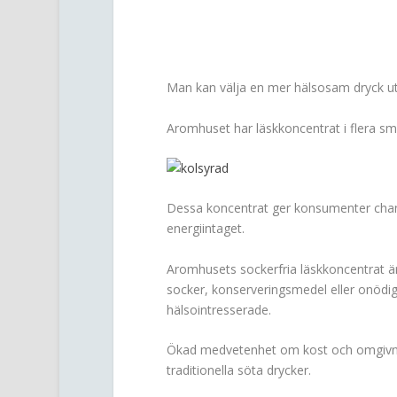
Man kan välja en mer hälsosam dryck ut
Aromhuset har läskkoncentrat i flera sma
Dessa koncentrat ger konsumenter cha
energiintaget.
Aromhusets sockerfria läskkoncentrat är s
socker, konserveringsmedel eller onödiga t
hälsointresserade.
Ökad medvetenhet om kost och omgivning i s
traditionella söta drycker.