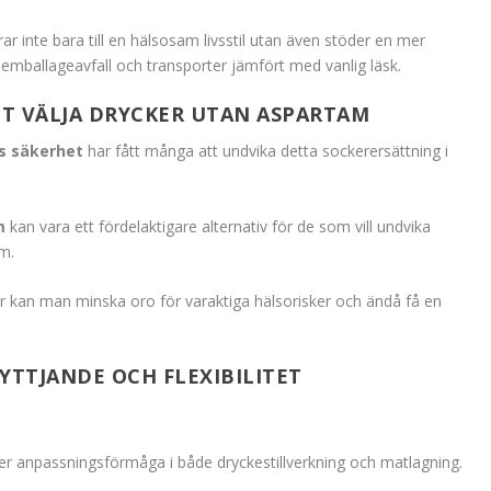
 inte bara till en hälsosam livsstil utan även stöder en mer
ballageavfall och transporter jämfört med vanlig läsk.
TT VÄLJA DRYCKER UTAN ASPARTAM
s säkerhet
har fått många att undvika detta sockerersättning i
m
kan vara ett fördelaktigare alternativ för de som vill undvika
m.
er kan man minska oro för varaktiga hälsorisker och ändå få en
TTJANDE OCH FLEXIBILITET
er anpassningsförmåga i både dryckestillverkning och matlagning.