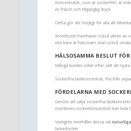
Koncentratet, som är sockerfritt, är enk
en fräsch och tillgänglig dryck.
Detta gör det möjligt för alla att tillver
Aromhuset framhäver också vikten av or
inte bara är hälsosam utan också smaka
HÄLSOSAMMA BESLUT FÖR
Många kunder söker efter sätt att njuta
Sockerfria läskkoncentrat, fria från aspa
FÖRDELARNA MED SOCKER
Genom att välja sockerfria läskkoncentr
överdriven sockerkonsumtion kan leda til
Vanligtvis innehåller dessa val
naturli
läskedrycker.