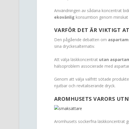
Användningen av sådana koncentrat bidrar
ekovänlig
konsumtion genom minskat em
VARFÖR DET ÄR VIKTIGT A
Den pågående debatten om
aspartam
sina dryckesalternativ.
Att välja läskkoncentrat
utan asparta
hälsoproblem associerade med asparta
Genom att välja valfritt sötade produkt
njutbar och revitaliserande dryck.
AROMHUSETS VARORS UTNY
Aromhusets sockerfria läskkoncentrat g