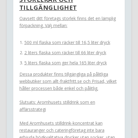
TILLGÄNGLIGHET
Oavsett ditt företags storlek finns det en lämplig
förpackning. Välj mellan:
500 ml flaska som räcker till 16,5 liter dryck
2 liters flaska som räcker till 66 liter dryck
5 liters flaska som ger hela 165 liter dryck
Dessa produkter finns tillgängliga på pålitliga
webbutiker som allt-fraktfritt.se och Prisad, vilket
håller processen både enkel och pålitlig.
Slutsats: Aromhusets stilldrink som en
affärsstrategi
Med Aromhusets stilldrink-koncentrat kan
restauranger och cateringföretag inte bara
erbjuda högkvalitativa drycker utan socker, utan