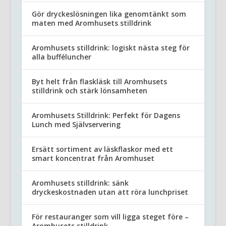
Gör dryckeslösningen lika genomtänkt som
maten med Aromhusets stilldrink
Aromhusets stilldrink: logiskt nästa steg för
alla bufféluncher
Byt helt från flaskläsk till Aromhusets
stilldrink och stärk lönsamheten
Aromhusets Stilldrink: Perfekt för Dagens
Lunch med Självservering
Ersätt sortiment av läskflaskor med ett
smart koncentrat från Aromhuset
Aromhusets stilldrink: sänk
dryckeskostnaden utan att röra lunchpriset
För restauranger som vill ligga steget före –
Aromhusets stilldrink