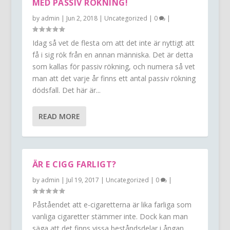
MED PASSIV RÖKNING!
by
admin
|
Jun 2, 2018
|
Uncategorized
|
0
|
Idag så vet de flesta om att det inte är nyttigt att
få i sig rök från en annan människa. Det är detta
som kallas för passiv rökning, och numera så vet
man att det varje år finns ett antal passiv rökning
dödsfall. Det här är...
READ MORE
ÄR E CIGG FARLIGT?
by
admin
|
Jul 19, 2017
|
Uncategorized
|
0
|
Påståendet att e-cigaretterna är lika farliga som
vanliga cigaretter stämmer inte. Dock kan man
säga att det finns vissa beståndsdelar i ångan