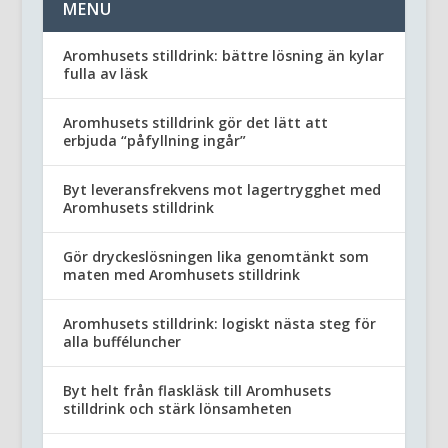
MENU
Aromhusets stilldrink: bättre lösning än kylar
fulla av läsk
Aromhusets stilldrink gör det lätt att
erbjuda “påfyllning ingår”
Byt leveransfrekvens mot lagertrygghet med
Aromhusets stilldrink
Gör dryckeslösningen lika genomtänkt som
maten med Aromhusets stilldrink
Aromhusets stilldrink: logiskt nästa steg för
alla bufféluncher
Byt helt från flaskläsk till Aromhusets
stilldrink och stärk lönsamheten